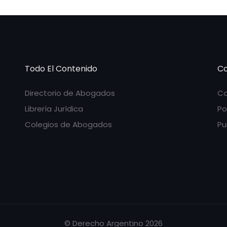
Todo El Contenido
Co
Directorio de Abogados
Co
Librería Jurídica
Po
Colegios de Abogados
Pu
© Derecho Argentino 2026