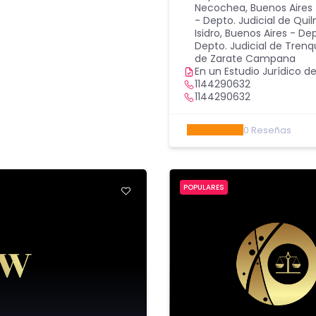
Necochea
,
Buenos Aires
- Depto. Judicial de Qui
Isidro
,
Buenos Aires - Dep
Depto. Judicial de Tren
de Zarate Campana
En un Estudio Jurídico de
1144290632
1144290632
0
Reseñas
POPULARES