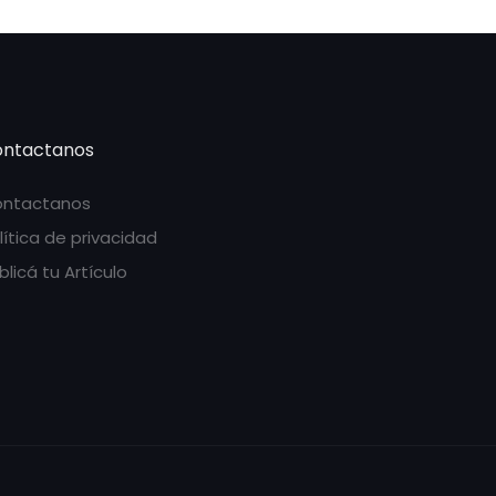
ntactanos
ntactanos
lítica de privacidad
blicá tu Artículo