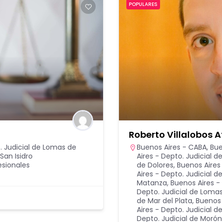
POPULARES
O
Roberto Villalobos A
. Judicial de Lomas de
Buenos Aires - CABA
,
Bue
San Isidro
Aires - Depto. Judicial d
esionales
de Dolores
,
Buenos Aires 
Aires - Depto. Judicial d
Matanza
,
Buenos Aires - 
Depto. Judicial de Lom
de Mar del Plata
,
Buenos 
Aires - Depto. Judicial 
Depto. Judicial de Morón