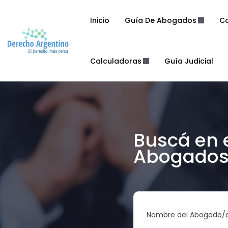
Inicio
Guía De Abogados
Co
Calculadoras
Guía Judicial
Buscá en 
Abogados 
Nombre del Abogado/