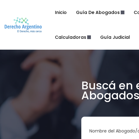
Inicio
Guía De Abogados
Co
Calculadoras
Guía Judicial
Buscá en 
Abogados 
Nombre del Abogado/