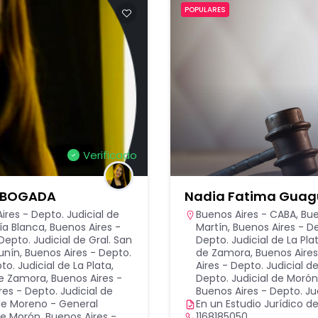
POPULARES
Verificado
 ABOGADA
Nadia Fatima Guag
ires - Depto. Judicial de
Buenos Aires - CABA
,
Bue
ía Blanca
,
Buenos Aires -
Martín
,
Buenos Aires - D
Depto. Judicial de Gral. San
Depto. Judicial de La Pla
Junín
,
Buenos Aires - Depto.
de Zamora
,
Buenos Aires
to. Judicial de La Plata
,
Aires - Depto. Judicial 
de Zamora
,
Buenos Aires -
Depto. Judicial de Morón
res - Depto. Judicial de
Buenos Aires - Depto. Jud
 de Moreno - General
En un Estudio Jurídico de
 de Morón
,
Buenos Aires -
1168185050