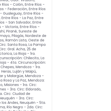
vear, Gdor. Virasoro,
e Ríos - Colón
,
Entre Ríos -
íos - Federación
,
Entre Ríos
s - Gualeguay
,
Entre Ríos -
,
Entre Ríos - La Paz
,
Entre
íos - San Salvador
,
Entre
s - Victoria
,
Entre Ríos -
shí, Pirané, Sureste de
omayo, Pilagás, Nordeste de
cos, Ramón Lista, Oeste de
Circ: Santa Rosa
,
La Pampa
irc: Gral. Acha, 25 de
ctorica
,
La Rioja - 1ra.
rcunscripción: Chilecito
,
La
Rioja - 4ta. Circunscripción:
n: Chepes
,
Mendoza - 1ra.
 Heras, Luján y Maipú
,
ear y Malargüe
,
Mendoza -
ta Rosa y La Paz
,
Mendoza:
to
,
Misiones - 1ra. Circ:
nes - 3ra. Circ: Eldorado
,
a. Circ: Ciudad de
Neuquén - 3ra. Circ:
e los Andes
,
Neuquén - 5ta.
dma
,
Río Negro - 2da. Circ: