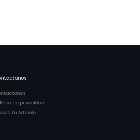
ntactanos
ntactanos
lítica de privacidad
blicá tu Artículo