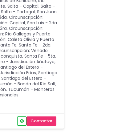
arlos de Bariloche
,
Río
ate
,
Salta - Capital
,
Salta -
,
Salta - Tartagal
,
San Juan
2da. Circunscripción:
ción: Capital
,
San Luis - 2da.
 3ra. Circunscripción:
ón: Río Gallegos y Puerto
ón: Caleta Olivia y Puerto
Santa Fe
,
Santa Fe - 2da.
ircunscripción: Venado
Reconquista
,
Santa Fe - 5ta.
ero - Jurisdicción Añatuya
,
antiago del Estero -
Jurisdicción Frías
,
Santiago
,
Santiago del Estero -
umán - Banda del Río Salí
,
ión
,
Tucumán - Monteros
esionales
Contactar