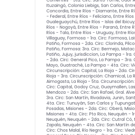
Corrientes - 5ta. Circ: Santo Tomé, Gdor Al
Ituzaingó, Colonia Liebigs, San Carlos
,
Entr
Concordia
,
Entre Ríos - Diamante
,
Entre R
- Federal
,
Entre Ríos - Feliciano
,
Entre Río
Gualeguaychú
,
Entre Ríos - Islas del Ibicuy
Ríos - Nogoyá
,
Entre Ríos - Paraná
,
Entre R
Ríos - Tala
,
Entre Ríos - Uruguay
,
Entre Río
Villaguay
,
Formosa - 1ra. Circ: Formosa, Lai
Patiño
,
Formosa - 2da. Circ: Clorinda, Pilc
Patiño
,
Formosa: 3ra. Circ: Bermejo, Mata
Patiño
,
Jujuy
,
jurisdiccion
,
La Pampa - 1ra. 
- 2da. Circ: General Pico
,
La Pampa - 3ra. C
Mayo, Guatraché
,
La Pampa - 4ta. Circ: Vi
Circunscripción: Capital
,
La Rioja - 2da. Ci
Rioja - 3ra. Circunscripción: Chamical
,
La 
Aimogasta
,
La Rioja - 5ta. Circunscripció
Circ: Capital, Godoy Cruz, Guaymallen, Las
Mendoza - 2da. Circ: San Rafael, Gral. Alv
3ra. Circ: San Martín, Rivadavia, Junin, San
4ta. Circ: Tunuyán, San Carlos y Tupunga
Posadas
,
Misiones - 2da. Circ: Oberá
,
Misio
Misiones - 4ta. Circ: Pto Rico
,
Neuquén - 1r
Neuquén
,
Neuquén - 2da. Circ: Cutral Có
,
Zapala
,
Neuquén - 4ta. Circ: San Martín d
Circ: Chos Malal
,
Río Negro - 1ra. Circ: Vie