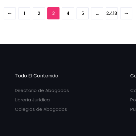
1
2
3
4
5
…
2.413
Todo El Contenido
Co
Directorio de Abogados
Co
Librería Jurídica
Po
Colegios de Abogados
Pu