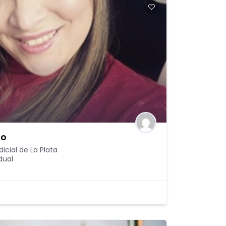
ho
icial de La Plata
dual