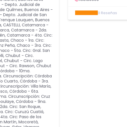
 - Depto. Judicial de
l de Quilmes
,
Buenos Aires -
0
Reseñas
- Depto. Judicial de San
e Trenque Lauquen
,
Buenos
a
,
CASTELLI
,
Catamarca -
marca
,
Catamarca - 2da.
lén
,
Catamarca - 4ta. Circ:
gasta
,
Chaco - 1ra. Circ:
nz Peña
,
Chaco - 3ra. Circ:
haco - 5ta. Circ: Gral. San
li
,
Chubut - Circ.
l
,
Chubut - Circ. Lago
ut - Circ. Rawson
,
Chubut
órdoba - 10ma.
a. Circunscipción: Córdoba
ío Cuarto
,
Córdoba - 3ra.
rcunscripción: Villa María
,
isco
,
Córdoba - 6ta.
ma. Circunscripción: Cruz
boulaye
,
Córdoba - 9na.
 2da. Circ: San Roque,
ra. Circ: Curuzú Cuatiá,
4ta. Circ: Paso de los
an Martín, Mocoretá
,