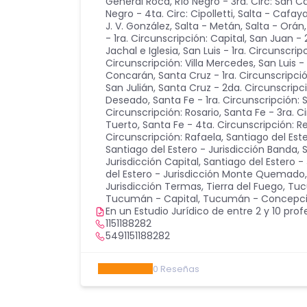
General Roca
,
Río Negro - 3ra. Circ: San C
Negro - 4ta. Circ: Cipolletti
,
Salta - Cafay
J. V. González
,
Salta - Metán
,
Salta - Orán
- 1ra. Circunscripción: Capital
,
San Juan - 
Jachal e Iglesia
,
San Luis - 1ra. Circunscrip
Circunscripción: Villa Mercedes
,
San Luis -
Concarán
,
Santa Cruz - 1ra. Circunscripci
San Julián
,
Santa Cruz - 2da. Circunscripci
Deseado
,
Santa Fe - 1ra. Circunscripción: 
Circunscripción: Rosario
,
Santa Fe - 3ra. C
Tuerto
,
Santa Fe - 4ta. Circunscripción: 
Circunscripción: Rafaela
,
Santiago del Est
Santiago del Estero - Jurisdicción Banda
,
S
Jurisdicción Capital
,
Santiago del Estero - 
del Estero - Jurisdicción Monte Quemado
Jurisdicción Termas
,
Tierra del Fuego
,
Tuc
Tucumán - Capital
,
Tucumán - Concepc
En un Estudio Jurídico de entre 2 y 10 prof
1151188282
5491151188282
0
Reseñas