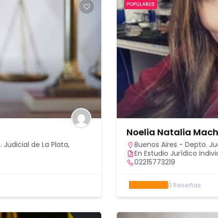
POPULARES
Noelia Natalia Mac
 Judicial de La Plata
,
Buenos Aires - Depto. Jud
En Estudio Jurídico indivi
02215773219
0
Reseñas