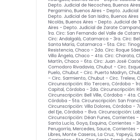
Depto. Judicial de Necochea
,
Buenos Aires
Pergamino
,
Buenos Aires - Depto. Judicia
Depto. Judicial de San Isidro
,
Buenos Aires 
Nicolás
,
Buenos Aires - Depto. Judicial d
Aires - Depto. Judicial de Zarate Campan
1ra. Circ: San Fernando del Valle de Cata
Circ: Andalgalá
,
Catamarca - 3ra. Circ: Be
Santa María
,
Catamarca - 5ta. Circ: Tino
Resistencia
,
Chaco - 2da. Circ: Roque Sáe
Villa Ángela
,
Chaco - 4ta. Circ: Charata
,
C
Martín
,
Chaco - 6ta. Circ: Juan José Castel
Comodoro Rivadavia
,
Chubut - Circ. Esque
Puelo
,
Chubut - Circ. Puerto Madryn
,
Chub
- Circ. Sarmiento
,
Chubut - Circ. Trelew
,
C
Circunscripción: Río Tercero
,
Córdoba - 1r
Capital
,
Córdoba - 2da. Circunscripción: R
Circunscripción: Bell Ville
,
Córdoba - 4ta. Ci
Córdoba - 5ta. Circunscripción: San Franc
Circunscripción: Villa Dolores
,
Córdoba - 7
del Eje
,
Córdoba - 8va. Circunscipción: La
Circunscripción: Déan Funes
,
Corrientes -
Santa Lucía, Goya, Esquina
,
Corrientes - 3
Perugorría, Mercedes, Sauce
,
Corrientes - 
Libres, Monte Caseros, La Cruz, Yapeyú, S