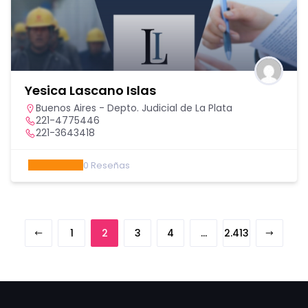
Yesica Lascano Islas
Buenos Aires - Depto. Judicial de La Plata
221-4775446
221-3643418
0
Reseñas
1
2
3
4
…
2.413