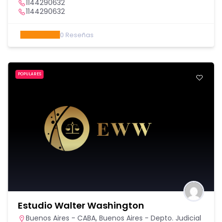
1144290632
1144290632
0
Reseñas
POPULARES
Estudio Walter Washington
Buenos Aires - CABA
,
Buenos Aires - Depto. Judicial