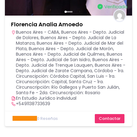
Verificado
Florencia Analia Amoedo
Buenos Aires - CABA
,
Buenos Aires - Depto. Judicial
de Dolores
,
Buenos Aires - Depto. Judicial de La
Matanza
,
Buenos Aires - Depto. Judicial de Mar del
Plata
,
Buenos Aires - Depto. Judicial de Morón
,
Buenos Aires - Depto. Judicial de Quilmes
,
Buenos
Aires - Depto. Judicial de San Isidro
,
Buenos Aires -
Depto. Judicial de Trenque Lauquen
,
Buenos Aires -
Depto. Judicial de Zarate Campana
,
Córdoba - 1ra.
Circunscipción: Córdoba Capital
,
San Luis - 1ra.
Circunscripción: Capital
,
Santa Cruz - 1ra.
Circunscripción: Río Gallegos y Puerto San Julián
,
Santa Fe - 2da. Circunscripción: Rosario
En Estudio Jurídico individual
+5491138733639
0
Reseñas
Contactar