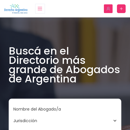
Buscá en el
Directorio más
grande de Abogados
de Argentina
Nombre del Abogado/a
Jurisdicción