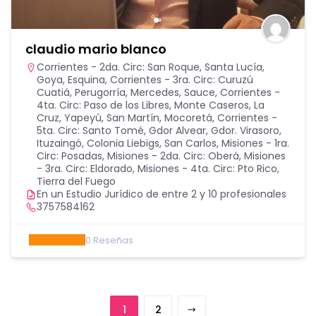
claudio mario blanco
Corrientes - 2da. Circ: San Roque, Santa Lucía,
Goya, Esquina
,
Corrientes - 3ra. Circ: Curuzú
Cuatiá, Perugorría, Mercedes, Sauce
,
Corrientes -
4ta. Circ: Paso de los Libres, Monte Caseros, La
Cruz, Yapeyú, San Martín, Mocoretá
,
Corrientes -
5ta. Circ: Santo Tomé, Gdor Alvear, Gdor. Virasoro,
Ituzaingó, Colonia Liebigs, San Carlos
,
Misiones - 1ra.
Circ: Posadas
,
Misiones - 2da. Circ: Oberá
,
Misiones
- 3ra. Circ: Eldorado
,
Misiones - 4ta. Circ: Pto Rico
,
Tierra del Fuego
En un Estudio Jurídico de entre 2 y 10 profesionales
3757584162
0
Reseñas
1
2