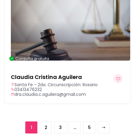
Consulta gratuita
Claudia Cristina Aguilera
Santa Fe - 2da. Circunscripción: Rosario
03413476232
dra.claudia.c.aguilera@gmail.com
1
2
3
…
5