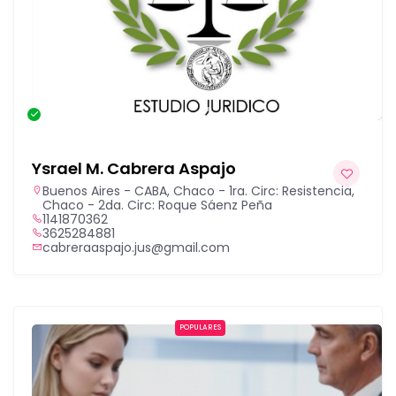
Consulta gratuita
Ysrael M. Cabrera Aspajo
Buenos Aires - CABA
,
Chaco - 1ra. Circ: Resistencia
,
Chaco - 2da. Circ: Roque Sáenz Peña
1141870362
3625284881
cabreraaspajo.jus@gmail.com
POPULARES