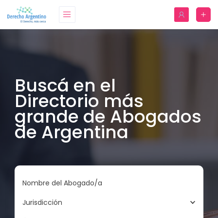
Buscá en el
Directorio más
grande de Abogados
de Argentina
Nombre del Abogado/a
Jurisdicción