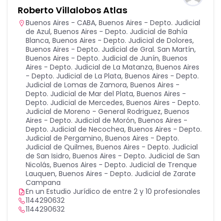
Roberto Villalobos Atlas
Buenos Aires - CABA
,
Buenos Aires - Depto. Judicial
de Azul
,
Buenos Aires - Depto. Judicial de Bahía
Blanca
,
Buenos Aires - Depto. Judicial de Dolores
,
Buenos Aires - Depto. Judicial de Gral. San Martín
,
Buenos Aires - Depto. Judicial de Junín
,
Buenos
Aires - Depto. Judicial de La Matanza
,
Buenos Aires
- Depto. Judicial de La Plata
,
Buenos Aires - Depto.
Judicial de Lomas de Zamora
,
Buenos Aires -
Depto. Judicial de Mar del Plata
,
Buenos Aires -
Depto. Judicial de Mercedes
,
Buenos Aires - Depto.
Judicial de Moreno - General Rodriguez
,
Buenos
Aires - Depto. Judicial de Morón
,
Buenos Aires -
Depto. Judicial de Necochea
,
Buenos Aires - Depto.
Judicial de Pergamino
,
Buenos Aires - Depto.
Judicial de Quilmes
,
Buenos Aires - Depto. Judicial
de San Isidro
,
Buenos Aires - Depto. Judicial de San
Nicolás
,
Buenos Aires - Depto. Judicial de Trenque
Lauquen
,
Buenos Aires - Depto. Judicial de Zarate
Campana
En un Estudio Jurídico de entre 2 y 10 profesionales
1144290632
1144290632