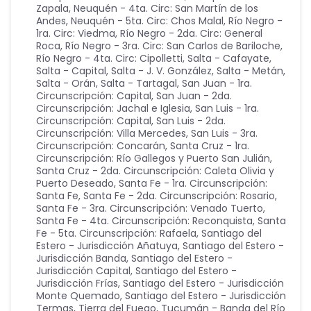
Zapala
,
Neuquén - 4ta. Circ: San Martín de los
Andes
,
Neuquén - 5ta. Circ: Chos Malal
,
Río Negro -
1ra. Circ: Viedma
,
Río Negro - 2da. Circ: General
Roca
,
Río Negro - 3ra. Circ: San Carlos de Bariloche
,
Río Negro - 4ta. Circ: Cipolletti
,
Salta - Cafayate
,
Salta - Capital
,
Salta - J. V. González
,
Salta - Metán
,
Salta - Orán
,
Salta - Tartagal
,
San Juan - 1ra.
Circunscripción: Capital
,
San Juan - 2da.
Circunscripción: Jachal e Iglesia
,
San Luis - 1ra.
Circunscripción: Capital
,
San Luis - 2da.
Circunscripción: Villa Mercedes
,
San Luis - 3ra.
Circunscripción: Concarán
,
Santa Cruz - 1ra.
Circunscripción: Río Gallegos y Puerto San Julián
,
Santa Cruz - 2da. Circunscripción: Caleta Olivia y
Puerto Deseado
,
Santa Fe - 1ra. Circunscripción:
Santa Fe
,
Santa Fe - 2da. Circunscripción: Rosario
,
Santa Fe - 3ra. Circunscripción: Venado Tuerto
,
Santa Fe - 4ta. Circunscripción: Reconquista
,
Santa
Fe - 5ta. Circunscripción: Rafaela
,
Santiago del
Estero - Jurisdicción Añatuya
,
Santiago del Estero -
Jurisdicción Banda
,
Santiago del Estero -
Jurisdicción Capital
,
Santiago del Estero -
Jurisdicción Frías
,
Santiago del Estero - Jurisdicción
Monte Quemado
,
Santiago del Estero - Jurisdicción
Termas
,
Tierra del Fuego
,
Tucumán - Banda del Río