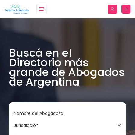
Buscá en el
Directorio más
grande de Abogados
de Argentina
Nombre del Abogado/a
Jurisdicción