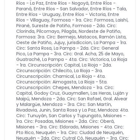
Ríos - La Paz
,
Entre Ríos - Nogoyá
,
Entre Ríos -
Paraná
,
Entre Ríos - San Salvador
,
Entre Ríos - Tala
,
Entre Ríos - Uruguay
,
Entre Ríos - Victoria
,
Entre
Ríos - Villaguay
,
Formosa - 1ra. Circ: Formosa, Laishí,
Pirané, Sureste de Patiño
,
Formosa - 2da. Circ:
Clorinda, Pilcomayo, Pilagás, Nordeste de Patiño
,
Formosa: 3ra. Circ: Bermejo, Matacos, Ramón Lista,
Oeste de Patiño
,
Jujuy
,
jurisdiccion
,
La Pampa - 1ra.
Circ: Santa Rosa
,
La Pampa - 2da. Circ: General
Pico
,
La Pampa - 3ra. Circ: Gral. Acha, 25 de Mayo,
Guatraché
,
La Pampa - 4ta. Circ: Victorica
,
La Rioja
- 1ra. Circunscripción: Capital
,
La Rioja - 2da.
Circunscripción: Chilecito
,
La Rioja - 3ra.
Circunscripción: Chamical
,
La Rioja - 4ta.
Circunscripción: Aimogasta
,
La Rioja - 5ta.
Circunscripción: Chepes
,
Mendoza - 1ra. Circ:
Capital, Godoy Cruz, Guaymallen, Las Heras, Luján y
Maipú
,
Mendoza - 2da. Circ: San Rafael, Gral. Alvear
y Malargüe
,
Mendoza - 3ra. Circ: San Martín,
Rivadavia, Junin, Santa Rosa y La Paz
,
Mendoza: 4ta.
Circ: Tunuyán, San Carlos y Tupungato
,
Misiones -
1ra. Circ: Posadas
,
Misiones - 2da. Circ: Oberá
,
Misiones - 3ra. Circ: Eldorado
,
Misiones - 4ta. Circ:
Pto Rico
,
Neuquén - 1ra. Circ: Ciudad de Neuquén
,
Neuquén - 2da. Circ: Cutral Có
,
Neuquén - 3ra. Circ: