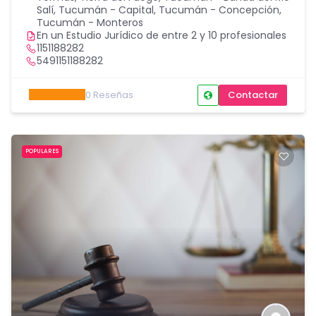
Salí
,
Tucumán - Capital
,
Tucumán - Concepción
,
Tucumán - Monteros
En un Estudio Jurídico de entre 2 y 10 profesionales
1151188282
5491151188282
0
Reseñas
Contactar
POPULARES