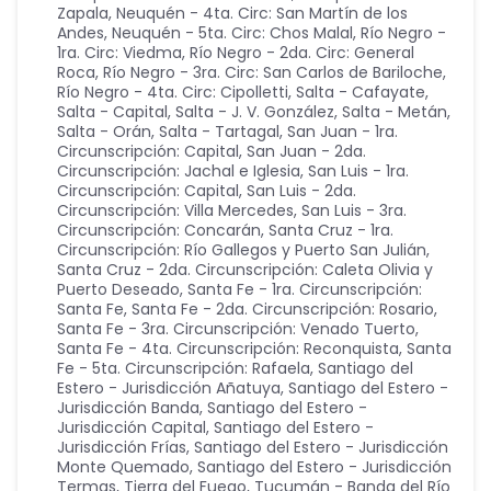
Zapala
,
Neuquén - 4ta. Circ: San Martín de los
Andes
,
Neuquén - 5ta. Circ: Chos Malal
,
Río Negro -
1ra. Circ: Viedma
,
Río Negro - 2da. Circ: General
Roca
,
Río Negro - 3ra. Circ: San Carlos de Bariloche
,
Río Negro - 4ta. Circ: Cipolletti
,
Salta - Cafayate
,
Salta - Capital
,
Salta - J. V. González
,
Salta - Metán
,
Salta - Orán
,
Salta - Tartagal
,
San Juan - 1ra.
Circunscripción: Capital
,
San Juan - 2da.
Circunscripción: Jachal e Iglesia
,
San Luis - 1ra.
Circunscripción: Capital
,
San Luis - 2da.
Circunscripción: Villa Mercedes
,
San Luis - 3ra.
Circunscripción: Concarán
,
Santa Cruz - 1ra.
Circunscripción: Río Gallegos y Puerto San Julián
,
Santa Cruz - 2da. Circunscripción: Caleta Olivia y
Puerto Deseado
,
Santa Fe - 1ra. Circunscripción:
Santa Fe
,
Santa Fe - 2da. Circunscripción: Rosario
,
Santa Fe - 3ra. Circunscripción: Venado Tuerto
,
Santa Fe - 4ta. Circunscripción: Reconquista
,
Santa
Fe - 5ta. Circunscripción: Rafaela
,
Santiago del
Estero - Jurisdicción Añatuya
,
Santiago del Estero -
Jurisdicción Banda
,
Santiago del Estero -
Jurisdicción Capital
,
Santiago del Estero -
Jurisdicción Frías
,
Santiago del Estero - Jurisdicción
Monte Quemado
,
Santiago del Estero - Jurisdicción
Termas
,
Tierra del Fuego
,
Tucumán - Banda del Río