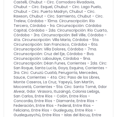
Castelli
,
Chubut - Circ. Comodoro Rivadavia
,
Chubut - Circ. Esquel
,
Chubut - Circ. Lago Puelo
,
Chubut - Circ. Puerto Madryn
,
Chubut - Circ.
Rawson
,
Chubut - Circ. Sarmiento
,
Chubut - Circ.
Trelew
,
Córdoba - 10ma. Circunscripción: Río
Tercero
,
Córdoba - 1ra. Circunscipción: Córdoba
Capital
,
Córdoba - 2da. Circunscripción: Río Cuarto
,
Córdoba - 3ra. Circunscripción: Bell Ville
,
Córdoba -
4ta. Circunscripción: Villa María
,
Córdoba - 5ta.
Circunscripción: San Francisco
,
Córdoba - 6ta.
Circunscripción: Villa Dolores
,
Córdoba - 7ma.
Circunscripción: Cruz del Eje
,
Córdoba - 8va.
Circunscipción: Laboulaye
,
Córdoba - 9na.
Circunscripción: Déan Funes
,
Corrientes - 2da. Circ:
San Roque, Santa Lucía, Goya, Esquina
,
Corrientes -
3ra. Circ: Curuzú Cuatiá, Perugorría, Mercedes,
Sauce
,
Corrientes - 4ta. Circ: Paso de los Libres,
Monte Caseros, La Cruz, Yapeyú, San Martín,
Mocoretá
,
Corrientes - 5ta. Circ: Santo Tomé, Gdor
Alvear, Gdor. Virasoro, Ituzaingó, Colonia Liebigs,
San Carlos
,
Entre Ríos - Colón
,
Entre Ríos -
Concordia
,
Entre Ríos - Diamante
,
Entre Ríos -
Federación
,
Entre Ríos - Federal
,
Entre Ríos -
Feliciano
,
Entre Ríos - Gualeguay
,
Entre Ríos -
Gualeguaychú
,
Entre Ríos - Islas del Ibicuy
,
Entre