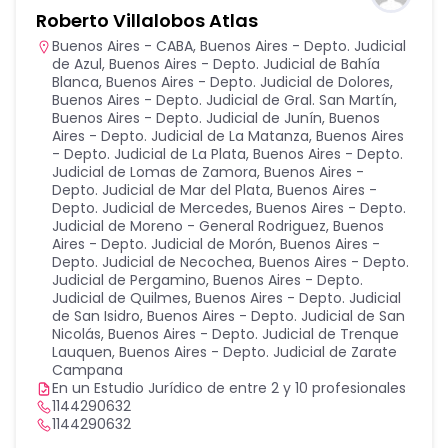
Roberto Villalobos Atlas
Buenos Aires - CABA
,
Buenos Aires - Depto. Judicial
de Azul
,
Buenos Aires - Depto. Judicial de Bahía
Blanca
,
Buenos Aires - Depto. Judicial de Dolores
,
Buenos Aires - Depto. Judicial de Gral. San Martín
,
Buenos Aires - Depto. Judicial de Junín
,
Buenos
Aires - Depto. Judicial de La Matanza
,
Buenos Aires
- Depto. Judicial de La Plata
,
Buenos Aires - Depto.
Judicial de Lomas de Zamora
,
Buenos Aires -
Depto. Judicial de Mar del Plata
,
Buenos Aires -
Depto. Judicial de Mercedes
,
Buenos Aires - Depto.
Judicial de Moreno - General Rodriguez
,
Buenos
Aires - Depto. Judicial de Morón
,
Buenos Aires -
Depto. Judicial de Necochea
,
Buenos Aires - Depto.
Judicial de Pergamino
,
Buenos Aires - Depto.
Judicial de Quilmes
,
Buenos Aires - Depto. Judicial
de San Isidro
,
Buenos Aires - Depto. Judicial de San
Nicolás
,
Buenos Aires - Depto. Judicial de Trenque
Lauquen
,
Buenos Aires - Depto. Judicial de Zarate
Campana
En un Estudio Jurídico de entre 2 y 10 profesionales
1144290632
1144290632