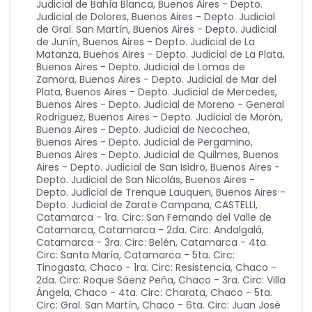
Judicial de Bahía Blanca
,
Buenos Aires - Depto.
Judicial de Dolores
,
Buenos Aires - Depto. Judicial
de Gral. San Martín
,
Buenos Aires - Depto. Judicial
de Junín
,
Buenos Aires - Depto. Judicial de La
Matanza
,
Buenos Aires - Depto. Judicial de La Plata
,
Buenos Aires - Depto. Judicial de Lomas de
Zamora
,
Buenos Aires - Depto. Judicial de Mar del
Plata
,
Buenos Aires - Depto. Judicial de Mercedes
,
Buenos Aires - Depto. Judicial de Moreno - General
Rodriguez
,
Buenos Aires - Depto. Judicial de Morón
,
Buenos Aires - Depto. Judicial de Necochea
,
Buenos Aires - Depto. Judicial de Pergamino
,
Buenos Aires - Depto. Judicial de Quilmes
,
Buenos
Aires - Depto. Judicial de San Isidro
,
Buenos Aires -
Depto. Judicial de San Nicolás
,
Buenos Aires -
Depto. Judicial de Trenque Lauquen
,
Buenos Aires -
Depto. Judicial de Zarate Campana
,
CASTELLI
,
Catamarca - 1ra. Circ: San Fernando del Valle de
Catamarca
,
Catamarca - 2da. Circ: Andalgalá
,
Catamarca - 3ra. Circ: Belén
,
Catamarca - 4ta.
Circ: Santa María
,
Catamarca - 5ta. Circ:
Tinogasta
,
Chaco - 1ra. Circ: Resistencia
,
Chaco -
2da. Circ: Roque Sáenz Peña
,
Chaco - 3ra. Circ: Villa
Ángela
,
Chaco - 4ta. Circ: Charata
,
Chaco - 5ta.
Circ: Gral. San Martín
,
Chaco - 6ta. Circ: Juan José