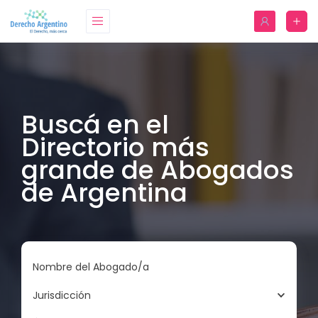
Buscá en el
Directorio más
grande de Abogados
de Argentina
Nombre del Abogado/a
Jurisdicción