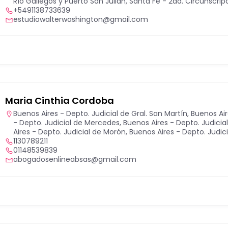
Río Gallegos y Puerto San Julián
,
Santa Fe - 2da. Circunscripc
+5491138733639
estudiowalterwashington@gmail.com
Maria Cinthia Cordoba
Buenos Aires - Depto. Judicial de Gral. San Martín
,
Buenos Air
- Depto. Judicial de Mercedes
,
Buenos Aires - Depto. Judici
Aires - Depto. Judicial de Morón
,
Buenos Aires - Depto. Judici
1130789211
01148539839
abogadosenlineabsas@gmail.com