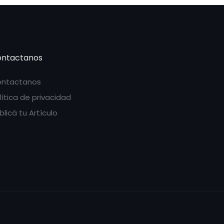
ntactanos
ntactanos
lítica de privacidad
blicá tu Artículo