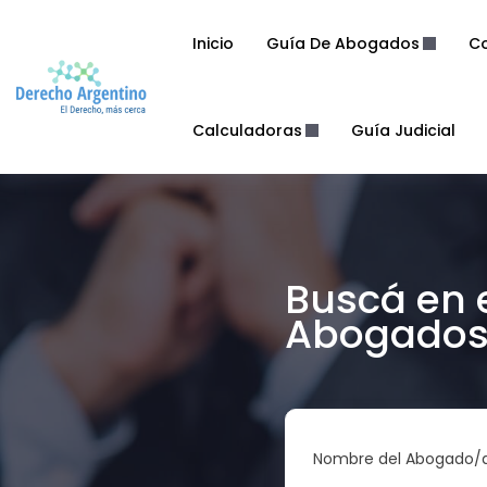
Inicio
Guía De Abogados
Co
Calculadoras
Guía Judicial
Buscá en 
Abogados 
Nombre del Abogado/