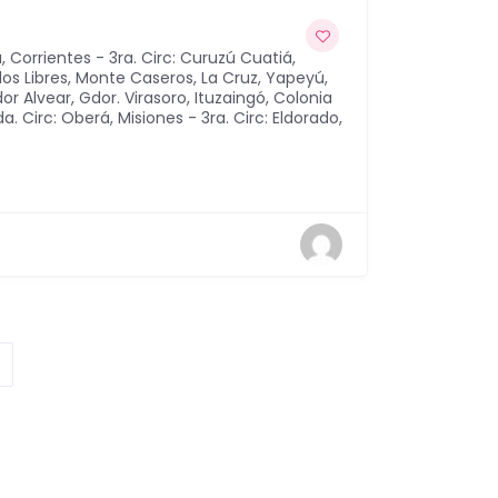
a
,
Corrientes - 3ra. Circ: Curuzú Cuatiá,
 los Libres, Monte Caseros, La Cruz, Yapeyú,
or Alvear, Gdor. Virasoro, Ituzaingó, Colonia
da. Circ: Oberá
,
Misiones - 3ra. Circ: Eldorado
,