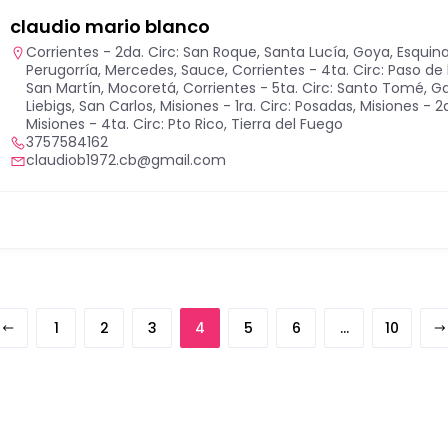
claudio mario blanco
Corrientes - 2da. Circ: San Roque, Santa Lucía, Goya, Esquin
Perugorría, Mercedes, Sauce
,
Corrientes - 4ta. Circ: Paso de
San Martín, Mocoretá
,
Corrientes - 5ta. Circ: Santo Tomé, Gd
Liebigs, San Carlos
,
Misiones - 1ra. Circ: Posadas
,
Misiones - 2
Misiones - 4ta. Circ: Pto Rico
,
Tierra del Fuego
3757584162
claudiob1972.cb@gmail.com
1
2
3
4
5
6
…
10