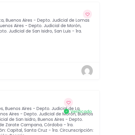
ta
,
Buenos Aires - Depto. Judicial de Lomas
uenos Aires - Depto. Judicial de Morón
,
to. Judicial de San Isidro
,
San Luis - 1ra.
es
,
Buenos Aires - Depto. Judicial de La
Verificado
nos Aires - Depto. Judicial de Morón
,
Buenos
cial de San Isidro
,
Buenos Aires - Depto.
l de Zarate Campana
,
Córdoba - 1ra.
ión: Capital
,
Santa Cruz - 1ra. Circunscripción: