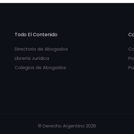
Todo El Contenido
Co
Directorio de Abogados
Co
Librería Jurídica
Po
Colegios de Abogados
Pu
© Derecho Argentino 2026