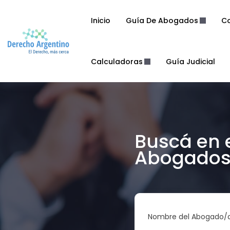
Inicio
Guía De Abogados
Co
Calculadoras
Guía Judicial
Buscá en 
Abogados 
Nombre del Abogado/