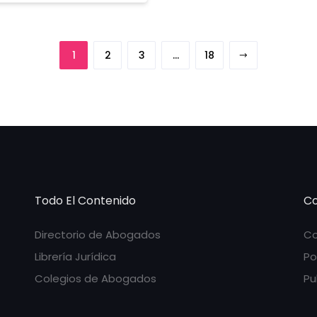
1
2
3
…
18
Todo El Contenido
Co
Directorio de Abogados
Co
Librería Jurídica
Po
Colegios de Abogados
Pu