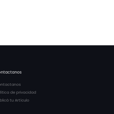
ntactanos
ntactanos
lítica de privacidad
blicá tu Artículo