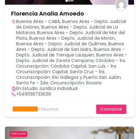
Florencia Analia Amoedo
Buenos Aires - CABA
,
Buenos Aires - Depto. Judicial
de Dolores
,
Buenos Aires - Depto. Judicial de La
Matanza
,
Buenos Aires - Depto. Judicial de Mar del
Plata
,
Buenos Aires - Depto. Judicial de Morón
,
Buenos Aires - Depto. Judicial de Quilmes
,
Buenos
Aires - Depto. Judicial de San Isidro
,
Buenos Aires -
Depto. Judicial de Trenque Lauquen
,
Buenos Aires -
Depto. Judicial de Zarate Campana
,
Córdoba - 1ra.
Circunscipción: Córdoba Capital
,
San Luis - 1ra.
Circunscripción: Capital
,
Santa Cruz - 1ra.
Circunscripción: Río Gallegos y Puerto San Julián
,
Santa Fe - 2da. Circunscripción: Rosario
En Estudio Jurídico individual
+5491138733639
0
Reseñas
Contactar
POPULARES