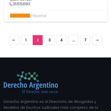
3515158183
0
Reseñas
1
2
3
4
…
7
Derecho Argentino es el Directorio de Abogados y
Modelos de Escritos Judiciales más completo de la