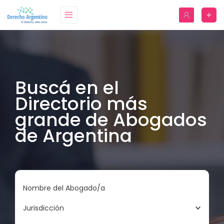
Buscá en el
Directorio más
grande de Abogados
de Argentina
Nombre del Abogado/a
Jurisdicción