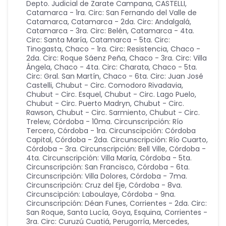
Depto. Judicial de Zarate Campana
,
CASTELLI
,
Catamarca - 1ra. Circ: San Fernando del Valle de
Catamarca
,
Catamarca - 2da. Circ: Andalgalá
,
Catamarca - 3ra. Circ: Belén
,
Catamarca - 4ta.
Circ: Santa María
,
Catamarca - 5ta. Circ:
Tinogasta
,
Chaco - 1ra. Circ: Resistencia
,
Chaco -
2da. Circ: Roque Sáenz Peña
,
Chaco - 3ra. Circ: Villa
Ángela
,
Chaco - 4ta. Circ: Charata
,
Chaco - 5ta.
Circ: Gral. San Martín
,
Chaco - 6ta. Circ: Juan José
Castelli
,
Chubut - Circ. Comodoro Rivadavia
,
Chubut - Circ. Esquel
,
Chubut - Circ. Lago Puelo
,
Chubut - Circ. Puerto Madryn
,
Chubut - Circ.
Rawson
,
Chubut - Circ. Sarmiento
,
Chubut - Circ.
Trelew
,
Córdoba - 10ma. Circunscripción: Río
Tercero
,
Córdoba - 1ra. Circunscipción: Córdoba
Capital
,
Córdoba - 2da. Circunscripción: Río Cuarto
,
Córdoba - 3ra. Circunscripción: Bell Ville
,
Córdoba -
4ta. Circunscripción: Villa María
,
Córdoba - 5ta.
Circunscripción: San Francisco
,
Córdoba - 6ta.
Circunscripción: Villa Dolores
,
Córdoba - 7ma.
Circunscripción: Cruz del Eje
,
Córdoba - 8va.
Circunscipción: Laboulaye
,
Córdoba - 9na.
Circunscripción: Déan Funes
,
Corrientes - 2da. Circ:
San Roque, Santa Lucía, Goya, Esquina
,
Corrientes -
3ra. Circ: Curuzú Cuatiá, Perugorría, Mercedes,