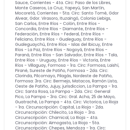
Sauce
,
Corrientes - 4ta. Circ: Paso de los Libres,
Monte Caseros, La Cruz, Yapeyú, San Martín,
Mocoretá
,
Corrientes - 5ta. Circ: Santo Tomé, Gdor
Alvear, Gdor. Virasoro, Ituzaingó, Colonia Liebigs,
San Carlos
,
Entre Ríos - Colón
,
Entre Ríos -
Concordia
,
Entre Ríos - Diamante
,
Entre Ríos -
Federación
,
Entre Ríos - Federal
,
Entre Ríos -
Feliciano
,
Entre Ríos - Gualeguay
,
Entre Ríos -
Gualeguaychú
,
Entre Ríos - Islas del Ibicuy
,
Entre
Ríos - La Paz
,
Entre Ríos - Nogoyá
,
Entre Ríos -
Paraná
,
Entre Ríos - San Salvador
,
Entre Ríos - Tala
,
Entre Ríos - Uruguay
,
Entre Ríos - Victoria
,
Entre
Ríos - Villaguay
,
Formosa - 1ra. Circ: Formosa, Laishí,
Pirané, Sureste de Patiño
,
Formosa - 2da. Circ:
Clorinda, Pilcomayo, Pilagás, Nordeste de Patiño
,
Formosa: 3ra. Circ: Bermejo, Matacos, Ramón Lista,
Oeste de Patiño
,
Jujuy
,
jurisdiccion
,
La Pampa - 1ra.
Circ: Santa Rosa
,
La Pampa - 2da. Circ: General
Pico
,
La Pampa - 3ra. Circ: Gral. Acha, 25 de Mayo,
Guatraché
,
La Pampa - 4ta. Circ: Victorica
,
La Rioja
- 1ra. Circunscripción: Capital
,
La Rioja - 2da.
Circunscripción: Chilecito
,
La Rioja - 3ra.
Circunscripción: Chamical
,
La Rioja - 4ta.
Circunscripción: Aimogasta
,
La Rioja - 5ta.
Circunscripción: Chepes
,
Mendoza - 1ra. Circ: