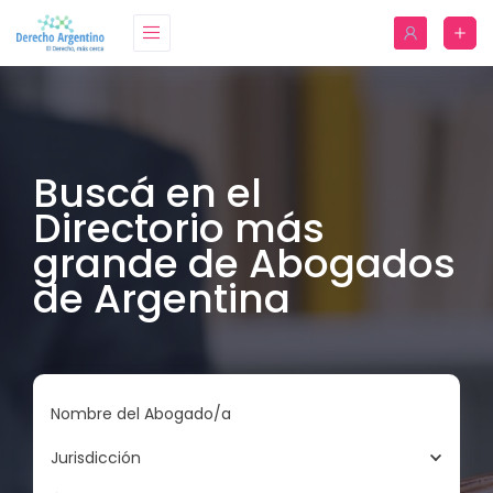
Buscá en el
Directorio más
grande de Abogados
de Argentina
Nombre del Abogado/a
Jurisdicción