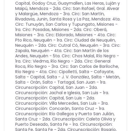
Capital, Godoy Cruz, Guaymallen, Las Heras, Luján y
Maipú
,
Mendoza - 2da. Circ: San Rafael, Gral. Alvear
y Malargüe
,
Mendoza - 3ra. Circ: San Martín,
Rivadavia, Junin, Santa Rosa y La Paz
,
Mendoza: 4ta.
Circ: Tunuyán, San Carlos y Tupungato
,
Misiones -
1ra. Circ: Posadas
,
Misiones - 2da. Circ: Oberá
,
Misiones - 3ra. Circ: Eldorado
,
Misiones - 4ta. Circ:
Pto Rico
,
Neuquén - 1ra. Circ: Ciudad de Neuquén
,
Neuquén - 2da. Circ: Cutral Có
,
Neuquén - 3ra. Circ:
Zapala
,
Neuquén - 4ta. Circ: San Martín de los
Andes
,
Neuquén - 5ta. Circ: Chos Malal
,
Río Negro -
1ra. Circ: Viedma
,
Río Negro - 2da. Circ: General
Roca
,
Río Negro - 3ra. Circ: San Carlos de Bariloche
,
Río Negro - 4ta. Circ: Cipolletti
,
Salta - Cafayate
,
Salta - Capital
,
Salta - J. V. González
,
Salta - Metán
,
Salta - Orán
,
Salta - Tartagal
,
San Juan - 1ra.
Circunscripción: Capital
,
San Juan - 2da.
Circunscripción: Jachal e Iglesia
,
San Luis - 1ra.
Circunscripción: Capital
,
San Luis - 2da.
Circunscripción: Villa Mercedes
,
San Luis - 3ra.
Circunscripción: Concarán
,
Santa Cruz - 1ra.
Circunscripción: Río Gallegos y Puerto San Julián
,
Santa Cruz - 2da. Circunscripción: Caleta Olivia y
Puerto Deseado
,
Santa Fe - 1ra. Circunscripción:
Santa Fe
,
Santa Fe - 2da. Circunscripción: Rosario
,