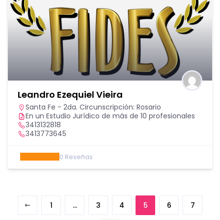
Leandro Ezequiel Vieira
Santa Fe - 2da. Circunscripción: Rosario
En un Estudio Jurídico de más de 10 profesionales
3413132818
3413773645
0
Reseñas
1
…
3
4
5
6
7