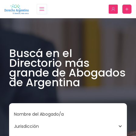
Buscá en el
Directorio más
grande de Abogados
de Argentina
Nombre del Abogado/a
Jurisdicción