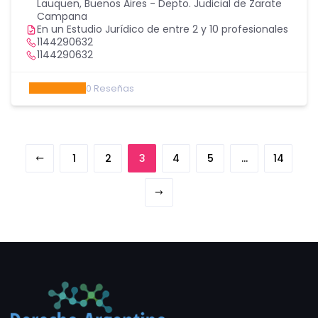
Lauquen
,
Buenos Aires - Depto. Judicial de Zarate
Campana
En un Estudio Jurídico de entre 2 y 10 profesionales
1144290632
1144290632
0
Reseñas
1
2
3
4
5
…
14