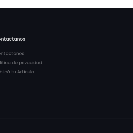
ntactanos
ntactanos
lítica de privacidad
blicá tu Artículo