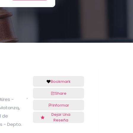
Bookmark
Share
Aires -
Informar
a Matanza
,
Dejar Una
l de
Reseña
s - Depto.