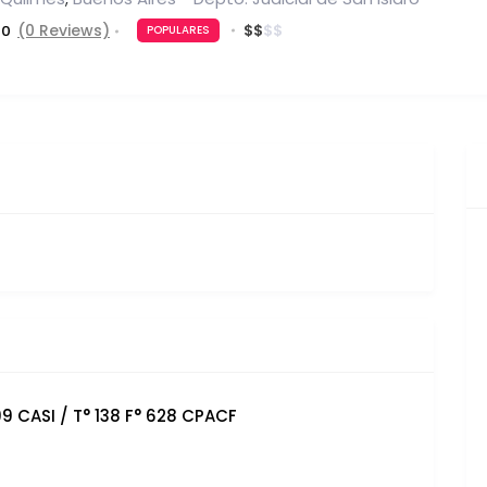
$
$
$
$
(0 Reviews)
0
POPULARES
199 CASI / T° 138 F° 628 CPACF