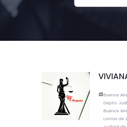
VIVIAN
Buenos Air
Depto. Judi
Buenos Aire
Lomas de 
Judicial de