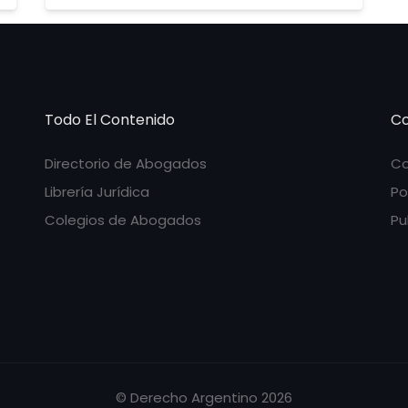
Todo El Contenido
Co
Directorio de Abogados
Co
Librería Jurídica
Po
Colegios de Abogados
Pu
© Derecho Argentino 2026