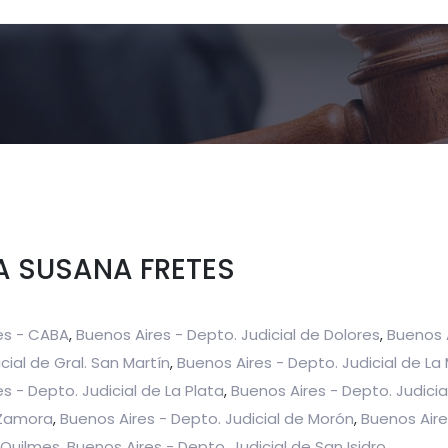
A SUSANA FRETES
es - CABA
Buenos Aires - Depto. Judicial de Dolores
Buenos 
,
,
cial de Gral. San Martín
Buenos Aires - Depto. Judicial de L
,
s - Depto. Judicial de La Plata
Buenos Aires - Depto. Judicia
,
Zamora
Buenos Aires - Depto. Judicial de Morón
Buenos Aire
,
,
 Quilmes
Buenos Aires - Depto. Judicial de San Isidro
,