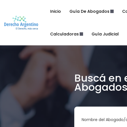
Inicio
Guía De Abogados
Co
Calculadoras
Guía Judicial
Buscá en 
Abogados 
Nombre del Abogado/