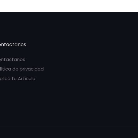
ntactanos
ntactanos
lítica de privacidad
blicá tu Artículo