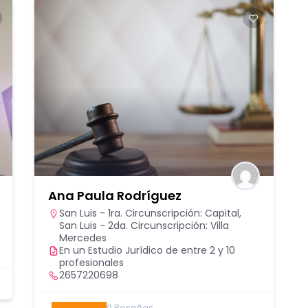
Andrea Cirelli
Buenos Aires - CABA
11 3063 7082
0
Reseñas