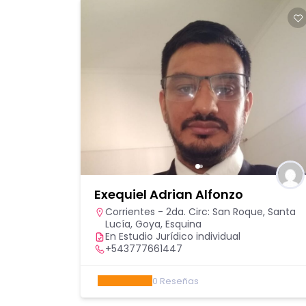
Ana Paula Rodríguez
e, Santa
San Luis - 1ra. Circunscripción: Capital
,
San Luis - 2da. Circunscripción: Villa
Mercedes
En un Estudio Jurídico de entre 2 y 10
profesionales
2657220698
0
Reseñas