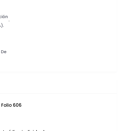
ción
).
 De
Folio 606