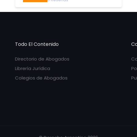
Todo El Contenido
Co
Directorio de Abogados
Co
Librería Jurídica
Po
Colegios de Abogados
Pu