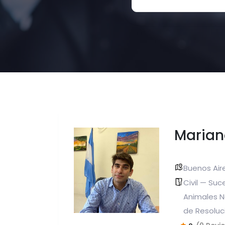
Marian
Buenos Air
Civil — Suc
Animales 
de Resoluc