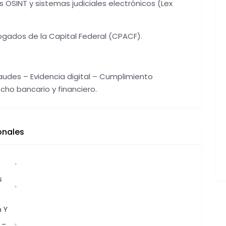
s OSINT y sistemas judiciales electrónicos (Lex
ogados de la Capital Federal (CPACF).
audes – Evidencia digital – Cumplimiento
ho bancario y financiero.
onales
s
 Y
 –