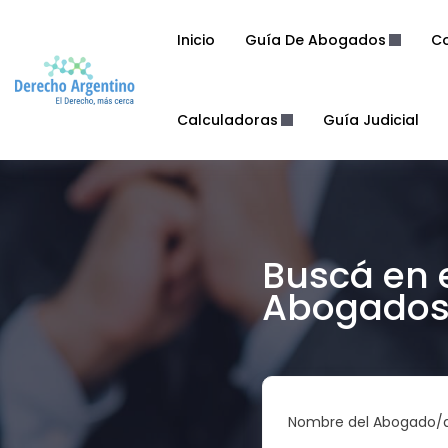
Inicio
Guía De Abogados
Co
Calculadoras
Guía Judicial
Buscá en 
Abogados 
Nombre del Abogado/