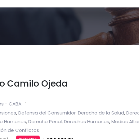
o Camilo Ojeda
es - CABA
esiones
Defensa del Consumidor
Derecho de la Salud
Derec
,
,
,
No Humanos
Derecho Penal
Derechos Humanos
Medios Alte
,
,
,
ión de Conflictos
POPULARES