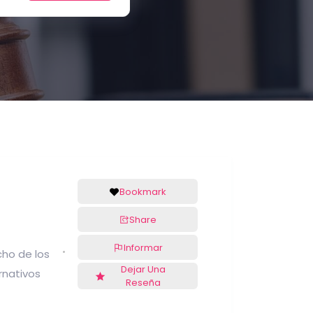
Bookmark
Share
Informar
ho de los
Dejar Una
rnativos
Reseña