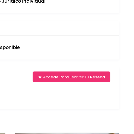
 Jurídico individual
isponible
Accede Para Escribir Tu Reseña