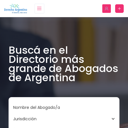
Buscá en el
Directorio más
grande de Abogados
de Argentina
Nombre del Abogado/a
Jurisdicción