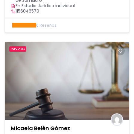
de San Isidro
En Estudio Jurídico individual
1156046570
0
Reseñas
POPULARES
Micaela Belén Gómez