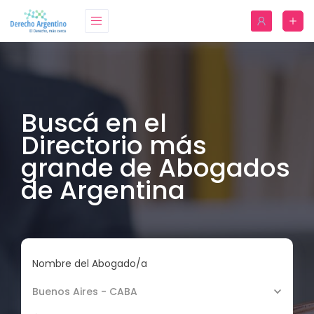
Buscá en el
Directorio más
grande de Abogados
de Argentina
Nombre del Abogado/a
Buenos Aires - CABA