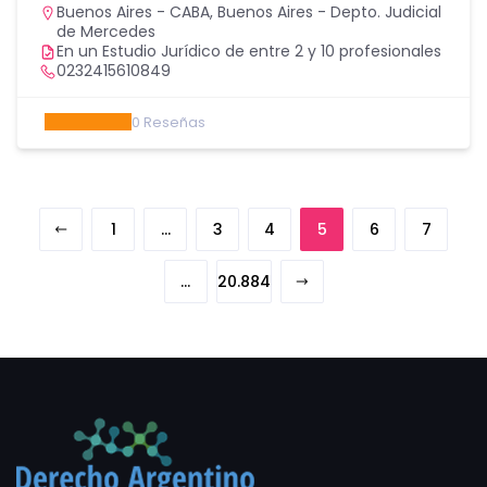
Buenos Aires - CABA
,
Buenos Aires - Depto. Judicial
de Mercedes
En un Estudio Jurídico de entre 2 y 10 profesionales
0232415610849
0
Reseñas
1
…
3
4
5
6
7
…
20.884