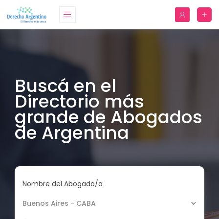
Buscá en el
Directorio más
grande de Abogados
de Argentina
Nombre del Abogado/a
Buenos Aires - CABA