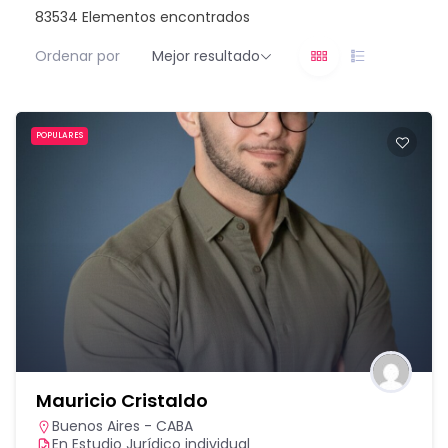
83534
Elementos encontrados
Ordenar por
Mejor resultado
POPULARES
Mauricio Cristaldo
Buenos Aires - CABA
En Estudio Jurídico individual