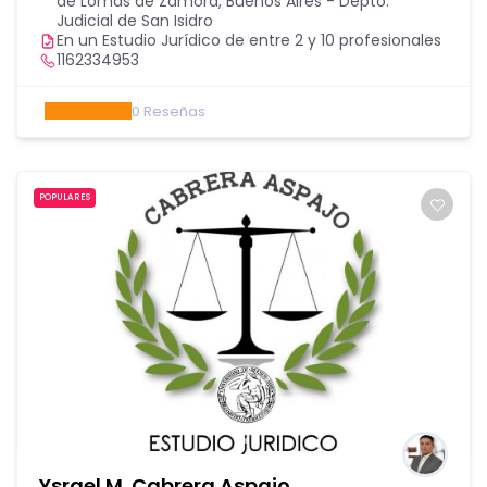
de Lomas de Zamora
,
Buenos Aires - Depto.
Judicial de San Isidro
En un Estudio Jurídico de entre 2 y 10 profesionales
1162334953
0
Reseñas
POPULARES
Ysrael M. Cabrera Aspajo