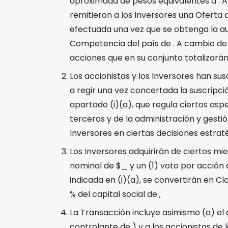
aproximada de pesos equivalentes a
. 
remitieron a los Inversores una Oferta 
efectuada una vez que se obtenga la au
Competencia del país de
. A cambio de
acciones que en su conjunto totalizará
Los accionistas y los Inversores han su
a regir una vez concertada la suscrip
apartado (i)(a), que regula ciertos asp
terceros y de la administración y gesti
Inversores en ciertas decisiones estrat
Los Inversores adquirirán de ciertos m
nominal de $_ y un (1) voto por acción 
indicada en (i)(a), se convertirán en C
% del capital social de
;
La Transacción incluye asimismo (a) e
controlante de
) y
a los accionistas de