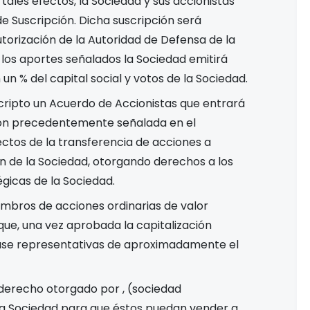
A tales efectos, la Sociedad y sus accionistas
de Suscripción. Dicha suscripción será
torización de la Autoridad de Defensa de la
 los aportes señalados la Sociedad emitirá
n un
% del capital social y votos de la Sociedad.
scripto un Acuerdo de Accionistas que entrará
ción precedentemente señalada en el
ectos de la transferencia de acciones a
ón de la Sociedad, otorgando derechos a los
égicas de la Sociedad.
iembros de
acciones ordinarias de valor
que, una vez aprobada la capitalización
lase
representativas de aproximadamente el
l derecho otorgado por
, (sociedad
 la Sociedad para que éstos puedan vender a