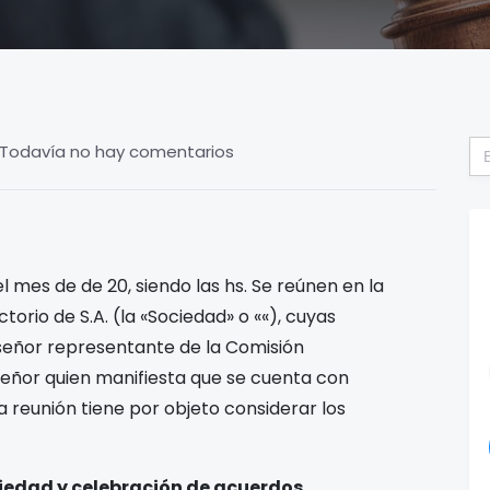
Bu
Todavía no hay comentarios
el mes de
de 20
, siendo las
hs. Se reúnen en la
ectorio de
S.A. (la «
Sociedad
» o «
«), cuyas
el señor representante de la Comisión
 Señor
quien manifiesta que se cuenta con
a reunión tiene por objeto considerar los
iedad y celebración de acuerdos.