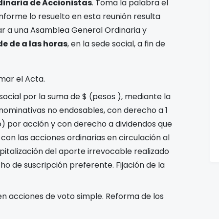
dinaria de Accionistas
. Toma la palabra el
nforme lo resuelto en esta reunión resulta
ar a una Asamblea General Ordinaria y
de
de
a las
horas
,
en la sede social, a fin de
rmar el Acta.
social por la suma de $
(pesos
), mediante la
 nominativas no endosables, con derecho a 1
so) por acción y con derecho a dividendos que
con las acciones ordinarias en circulación al
italización del aporte irrevocable realizado
ho de suscripción preferente. Fijación de la
en acciones de voto simple. Reforma de los
.