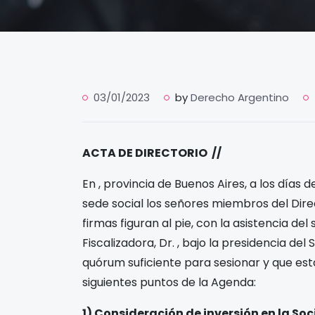
03/01/2023
by
Derecho Argentino
ACTA DE DIRECTORIO
/
/
En
, provincia de Buenos Aires, a los
días d
sede social los señores miembros del Dir
firmas figuran al pie, con la asistencia d
Fiscalizadora, Dr.
, bajo la presidencia del
quórum suficiente para sesionar y que est
siguientes puntos de la Agenda:
1)
Consideración de inversión en la Soc