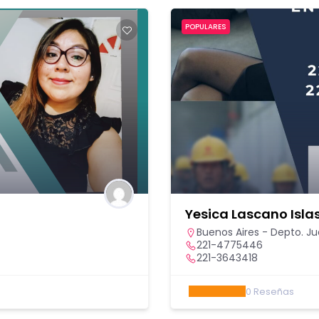
POPULARES
a
Yesica Lascano Isla
Buenos Aires - Depto. Jud
221-4775446
221-3643418
0
Reseñas