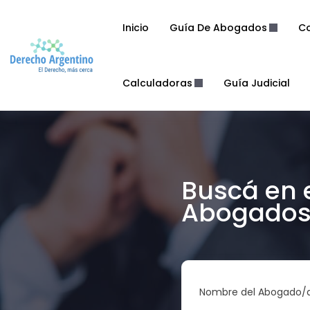
Inicio
Guía De Abogados
Co
Calculadoras
Guía Judicial
Buscá en 
Abogados 
Nombre del Abogado/