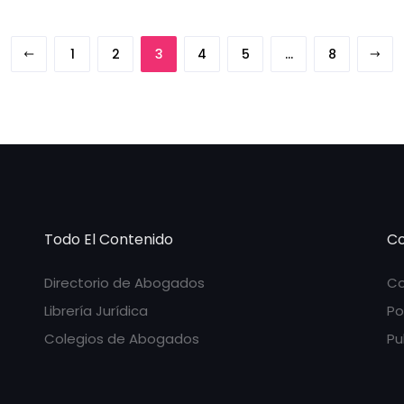
1
2
3
4
5
…
8
Todo El Contenido
Co
Directorio de Abogados
Co
Librería Jurídica
Po
Colegios de Abogados
Pu