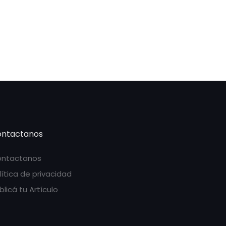
ntactanos
ntactanos
lítica de privacidad
blicá tu Artículo