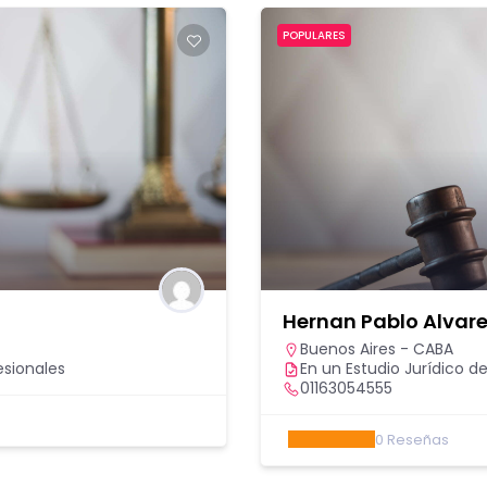
POPULARES
Hernan Pablo Alvar
Buenos Aires - CABA
esionales
En un Estudio Jurídico de
01163054555
0
Reseñas