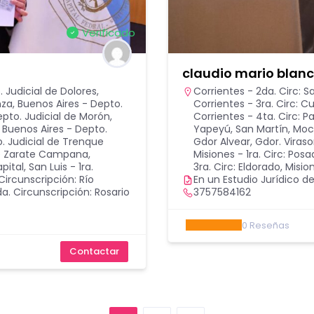
Verificado
claudio mario blan
 Judicial de Dolores
,
Corrientes - 2da. Circ: 
nza
,
Buenos Aires - Depto.
Corrientes - 3ra. Circ: 
epto. Judicial de Morón
,
Corrientes - 4ta. Circ: P
,
Buenos Aires - Depto.
Yapeyú, San Martín, Mo
. Judicial de Trenque
Gdor Alvear, Gdor. Viraso
 de Zarate Campana
,
Misiones - 1ra. Circ: Pos
pital
,
San Luis - 1ra.
3ra. Circ: Eldorado
,
Mision
Circunscripción: Río
En un Estudio Jurídico de
a. Circunscripción: Rosario
3757584162
0
Reseñas
Contactar