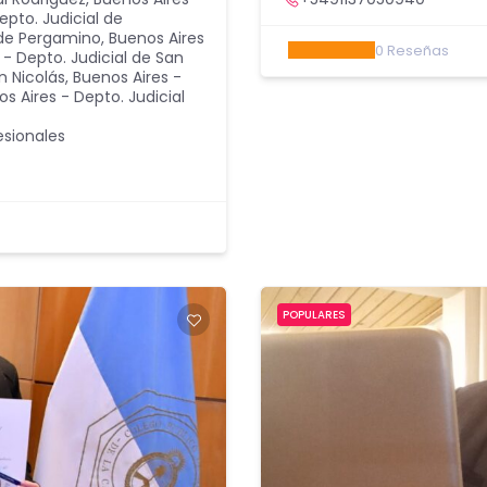
epto. Judicial de
 de Pergamino
,
Buenos Aires
0
Reseñas
 - Depto. Judicial de San
n Nicolás
,
Buenos Aires -
s Aires - Depto. Judicial
esionales
POPULARES