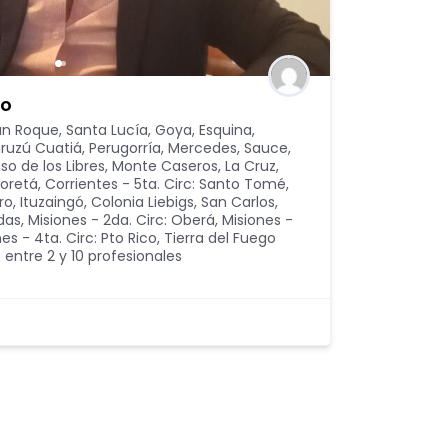
co
San Roque, Santa Lucía, Goya, Esquina
,
Curuzú Cuatiá, Perugorría, Mercedes, Sauce
,
aso de los Libres, Monte Caseros, La Cruz,
coretá
,
Corrientes - 5ta. Circ: Santo Tomé,
ro, Ituzaingó, Colonia Liebigs, San Carlos
,
adas
,
Misiones - 2da. Circ: Oberá
,
Misiones -
es - 4ta. Circ: Pto Rico
,
Tierra del Fuego
 entre 2 y 10 profesionales