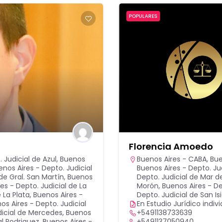
POPULARES
Florencia Amoedo
 Judicial de Azul
,
Buenos
Buenos Aires - CABA
,
Bue
enos Aires - Depto. Judicial
Buenos Aires - Depto. J
de Gral. San Martín
,
Buenos
Depto. Judicial de Mar de
es - Depto. Judicial de La
Morón
,
Buenos Aires - De
 La Plata
,
Buenos Aires -
Depto. Judicial de San Is
os Aires - Depto. Judicial
En Estudio Jurídico indivi
dicial de Mercedes
,
Buenos
+5491138733639
al Rodriguez
,
Buenos Aires -
+5491137050940