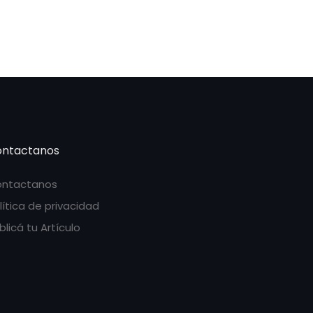
ntactanos
ntactanos
lítica de privacidad
blicá tu Artículo