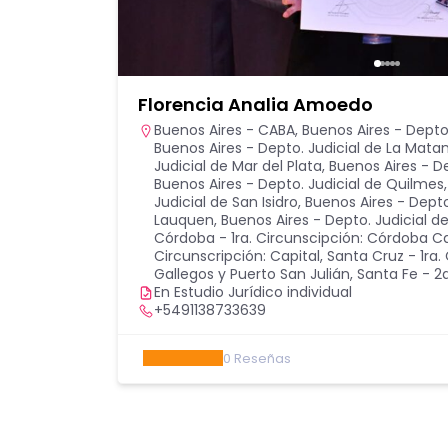
Florencia Analia Amoedo
Buenos Aires - CABA
,
Buenos Aires - Depto.
Buenos Aires - Depto. Judicial de La Mata
Judicial de Mar del Plata
,
Buenos Aires - D
Buenos Aires - Depto. Judicial de Quilmes
Judicial de San Isidro
,
Buenos Aires - Depto
Lauquen
,
Buenos Aires - Depto. Judicial
Córdoba - 1ra. Circunscipción: Córdoba Ca
Circunscripción: Capital
,
Santa Cruz - 1ra. 
Gallegos y Puerto San Julián
,
Santa Fe - 2d
En Estudio Jurídico individual
+5491138733639
0
Reseñas