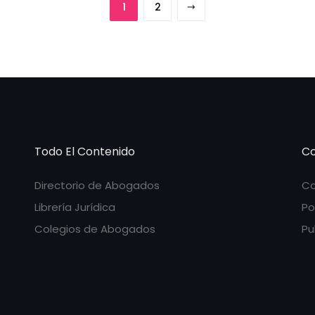
1
2
Todo El Contenido
Co
Directorio de Abogados
Co
Librería Jurídica
Po
Colegios de Abogados
Pu