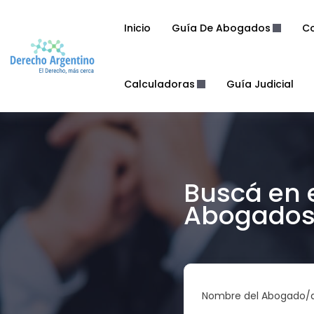
Inicio
Guía De Abogados
Co
Calculadoras
Guía Judicial
Buscá en 
Abogados 
Nombre del Abogado/