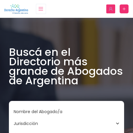
Buscá en el
Directorio más
grande de Abogados
de Argentina
Nombre del Abogado/a
Jurisdicción