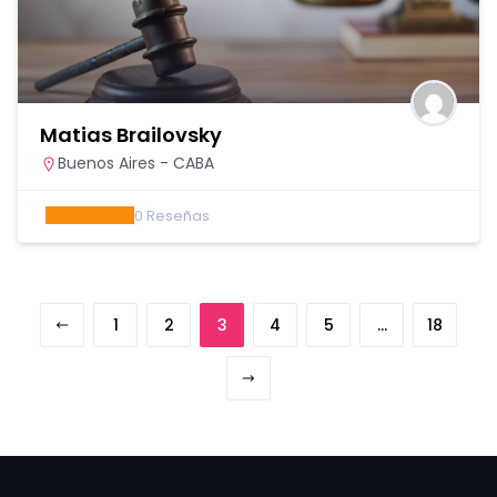
Matias Brailovsky
Buenos Aires - CABA
0
Reseñas
1
2
3
4
5
…
18