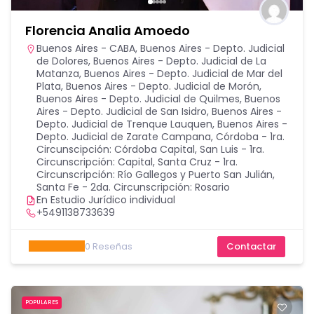
Florencia Analia Amoedo
Buenos Aires - CABA
,
Buenos Aires - Depto. Judicial
de Dolores
,
Buenos Aires - Depto. Judicial de La
Matanza
,
Buenos Aires - Depto. Judicial de Mar del
Plata
,
Buenos Aires - Depto. Judicial de Morón
,
Buenos Aires - Depto. Judicial de Quilmes
,
Buenos
Aires - Depto. Judicial de San Isidro
,
Buenos Aires -
Depto. Judicial de Trenque Lauquen
,
Buenos Aires -
Depto. Judicial de Zarate Campana
,
Córdoba - 1ra.
Circunscipción: Córdoba Capital
,
San Luis - 1ra.
Circunscripción: Capital
,
Santa Cruz - 1ra.
Circunscripción: Río Gallegos y Puerto San Julián
,
Santa Fe - 2da. Circunscripción: Rosario
En Estudio Jurídico individual
+5491138733639
0
Reseñas
Contactar
POPULARES