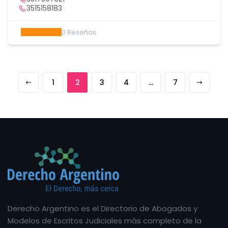
3515158183
0
Reseñas
1
2
3
4
…
7
Derecho Argentino es el Directorio de Abogados y
Modelos de Escritos Judiciales más completo de la