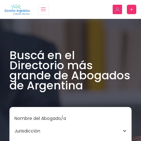
Buscá en el
Directorio más
grande de Abogados
de Argentina
Nombre del Abogado/a
Jurisdicción