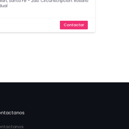
lián
,
Santa Fe - 2da. Circunscripción: Rosario
dual
Contactar
ntactanos
ntactanos