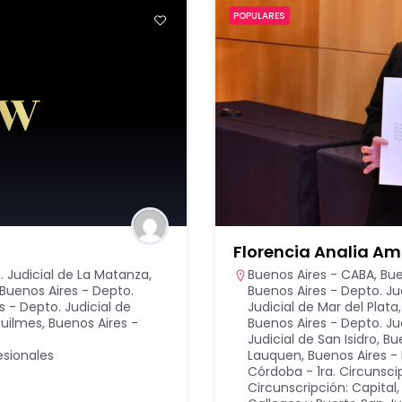
POPULARES
Florencia Analia A
. Judicial de La Matanza
,
Buenos Aires - CABA
,
Bue
Buenos Aires - Depto.
Buenos Aires - Depto. Ju
s - Depto. Judicial de
Judicial de Mar del Plata
Quilmes
,
Buenos Aires -
Buenos Aires - Depto. Ju
Judicial de San Isidro
,
Bu
esionales
Lauquen
,
Buenos Aires -
Córdoba - 1ra. Circunsci
Circunscripción: Capital