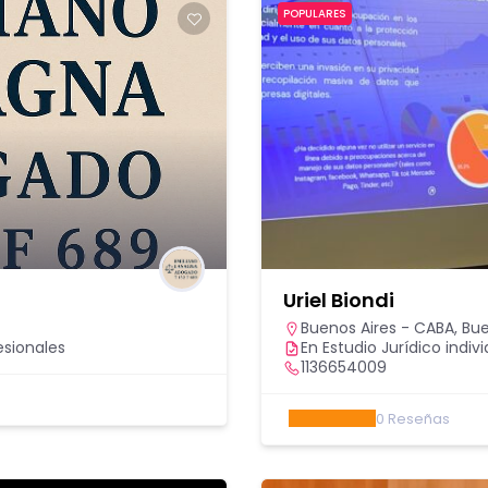
POPULARES
Uriel Biondi
Buenos Aires - CABA
,
Bue
esionales
En Estudio Jurídico indivi
1136654009
0
Reseñas