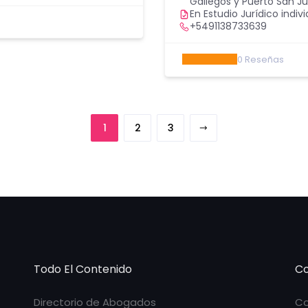
Gallegos y Puerto San Ju
En Estudio Jurídico indivi
+5491138733639
0
Reseñas
1
2
3
Todo El Contenido
Co
Directorio de Abogados
Co