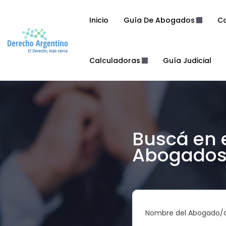
Inicio
Guía De Abogados
Co
Calculadoras
Guía Judicial
Buscá en 
Abogados 
Nombre del Abogado/