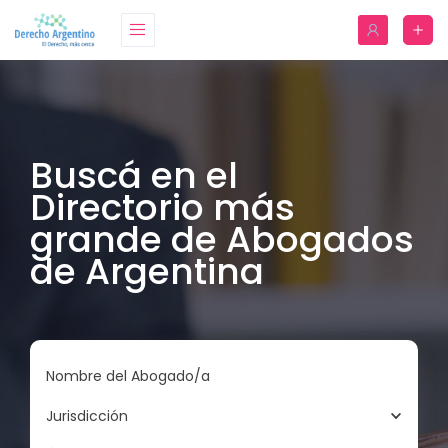
Buscá en el
Directorio más
grande de Abogados
de Argentina
Nombre del Abogado/a
Jurisdicción