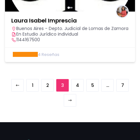
Laura Isabel Imprescia
Buenos Aires - Depto. Judicial de Lomas de Zamora
En Estudio Jurídico individual
1144167500
4
Reseñas
1
2
3
4
5
…
7