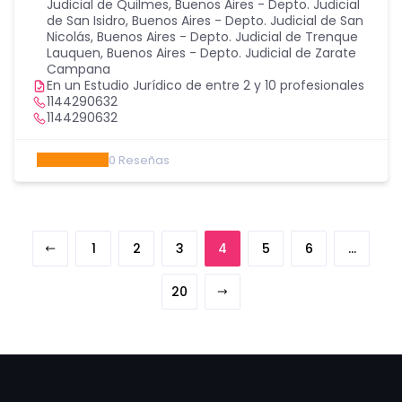
Judicial de Quilmes
,
Buenos Aires - Depto. Judicial
de San Isidro
,
Buenos Aires - Depto. Judicial de San
Nicolás
,
Buenos Aires - Depto. Judicial de Trenque
Lauquen
,
Buenos Aires - Depto. Judicial de Zarate
Campana
En un Estudio Jurídico de entre 2 y 10 profesionales
1144290632
1144290632
0
Reseñas
1
2
3
4
5
6
…
20