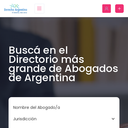
Buscá en el
Directorio más
grande de Abogados
de Argentina
Nombre del Abogado/a
Jurisdicción