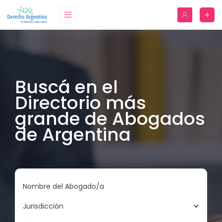
Buscá en el
Directorio más
grande de Abogados
de Argentina
Nombre del Abogado/a
Jurisdicción