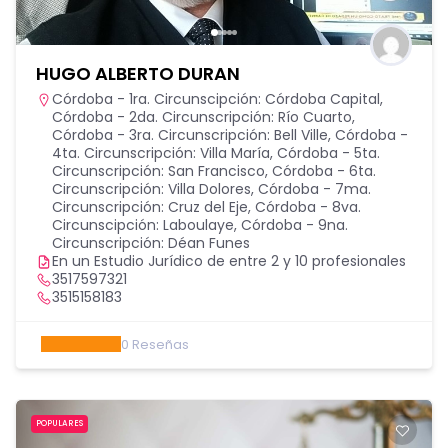
HUGO ALBERTO DURAN
Córdoba - 1ra. Circunscipción: Córdoba Capital
,
Córdoba - 2da. Circunscripción: Río Cuarto
,
Córdoba - 3ra. Circunscripción: Bell Ville
,
Córdoba -
4ta. Circunscripción: Villa María
,
Córdoba - 5ta.
Circunscripción: San Francisco
,
Córdoba - 6ta.
Circunscripción: Villa Dolores
,
Córdoba - 7ma.
Circunscripción: Cruz del Eje
,
Córdoba - 8va.
Circunscipción: Laboulaye
,
Córdoba - 9na.
Circunscripción: Déan Funes
En un Estudio Jurídico de entre 2 y 10 profesionales
3517597321
3515158183
0
Reseñas
POPULARES