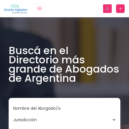
Buscá en el
Directorio más
grande de Abogados
de Argentina
Nombre del Abogado/a
Jurisdicción