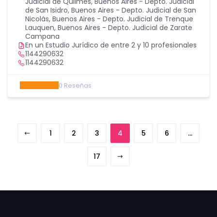
Judicial de Quilmes
,
Buenos Aires - Depto. Judicial
de San Isidro
,
Buenos Aires - Depto. Judicial de San
Nicolás
,
Buenos Aires - Depto. Judicial de Trenque
Lauquen
,
Buenos Aires - Depto. Judicial de Zarate
Campana
En un Estudio Jurídico de entre 2 y 10 profesionales
1144290632
1144290632
0
Reseñas
1
2
3
4
5
6
…
17