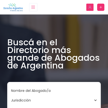
Buscá en el
Directorio más
grande de Abogados
de Argentina
Nombre del Abogado/a
Jurisdicción