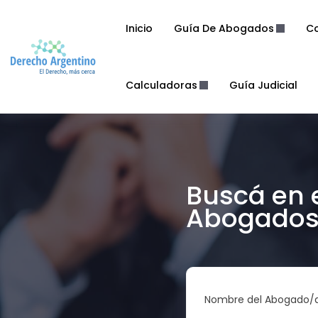
Inicio
Guía De Abogados
Co
Calculadoras
Guía Judicial
Buscá en 
Abogados 
Nombre del Abogado/