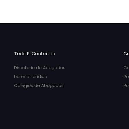
Todo El Contenido
Co
Directorio de Abogados
Co
Librería Jurídica
Po
Colegios de Abogados
Pu