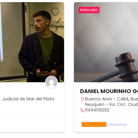
POPULARES
DANIEL MOURINHO 
 Judicial de Mar del Plata
Buenos Aires - CABA
,
Bue
Neuquén - 1ra. Circ: Ci
1149459292
0
Reseñas