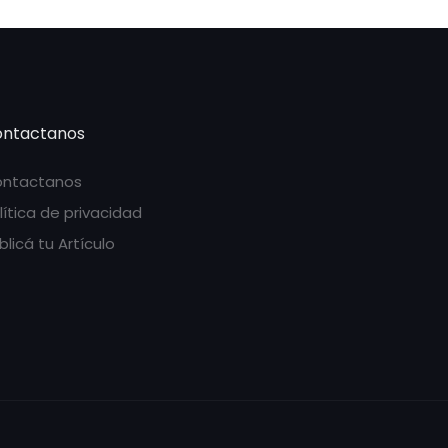
ntactanos
ntactanos
lítica de privacidad
blicá tu Artículo