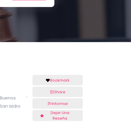
Bookmark
Share
Buenos
Informar
San Isidro
Dejar Una
Reseña