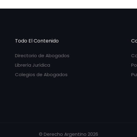
Todo El Contenido
Co
Directorio de Abogados
Co
Librería Jurídica
Po
Colegios de Abogados
Pu
© Derecho Argentino 2026