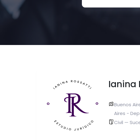
Ianina 
Buenos Air
Aires - Dep
Civil — Suc