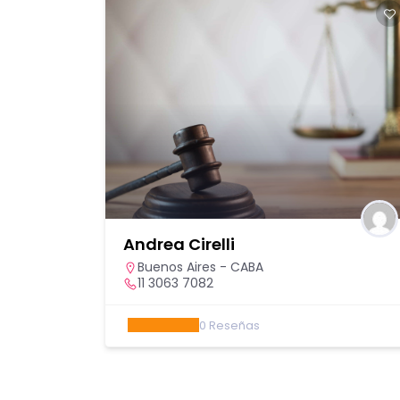
Andrea Cirelli
apital
,
Buenos Aires - CABA
illa
11 3063 7082
 y 10
0
Reseñas