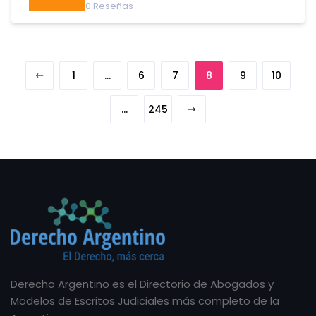
0
Reseñas
1
…
6
7
8
9
10
…
245
Derecho Argentino es el Directorio de Abogados y
Modelos de Escritos Judiciales más completo de la