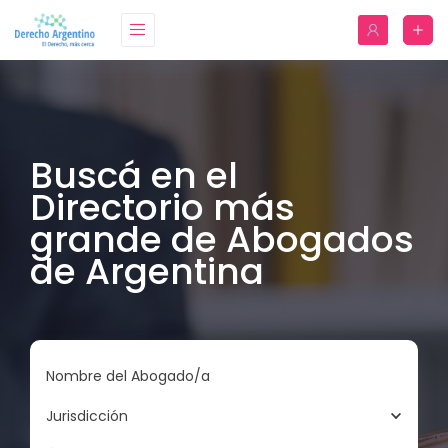
Buscá en el
Directorio más
grande de Abogados
de Argentina
Nombre del Abogado/a
Jurisdicción