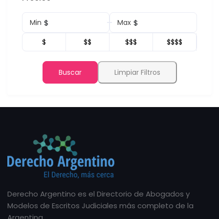
$
$
Min
Max
$
$$
$$$
$$$$
Buscar
Limpiar Filtros
Derecho Argentino es el Directorio de Abogados y
Modelos de Escritos Judiciales más completo de la
Argentina.