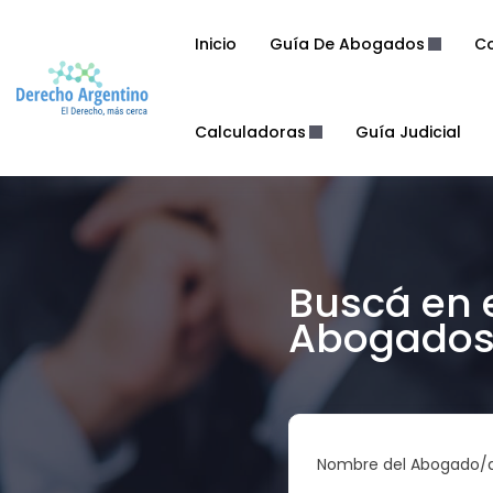
Inicio
Guía De Abogados
Co
Calculadoras
Guía Judicial
Buscá en 
Abogados 
Nombre del Abogado/