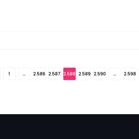
1
…
2.586
2.587
2.588
2.589
2.590
…
2.598