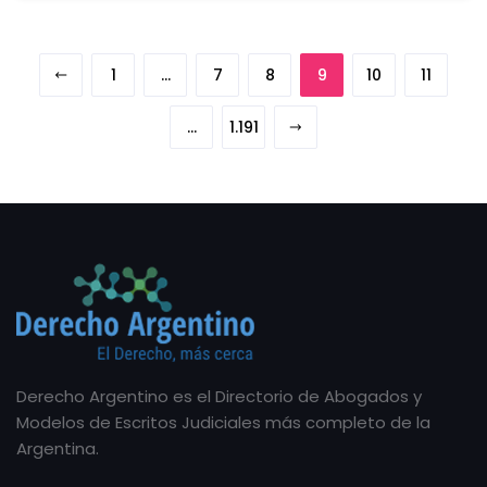
1
…
7
8
9
10
11
…
1.191
Derecho Argentino es el Directorio de Abogados y
Modelos de Escritos Judiciales más completo de la
Argentina.