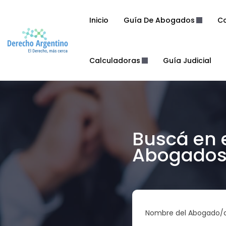
Inicio
Guía De Abogados
Co
Calculadoras
Guía Judicial
Buscá en 
Abogados 
Nombre del Abogado/