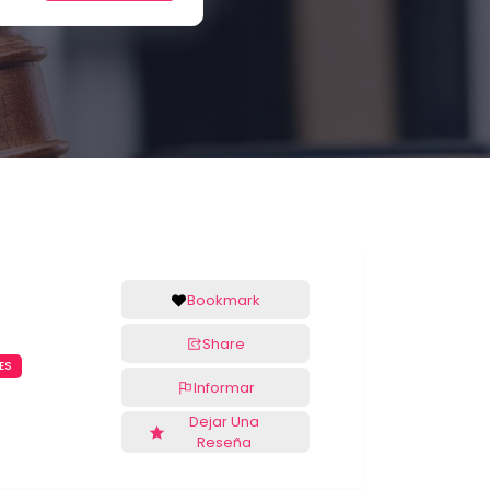
Bookmark
Share
ES
Informar
Dejar Una
Reseña