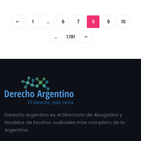
1
…
6
7
8
9
10
…
1.191
Derecho Argentino es el Directorio de Abogados y
Modelos de Escritos Judiciales más completo de la
Argentina.