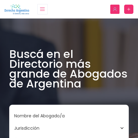
Buscá en el
Directorio más
grande de Abogados
de Argentina
Nombre del Abogado/a
Jurisdicción