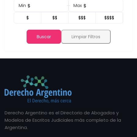
$
$
Min
Max
$
$$
$$$
$$$$
Buscar
Limpiar Filtros
Derecho Argentino es el Directorio de Abogados y
Modelos de Escritos Judiciales más completo de la
Argentina.