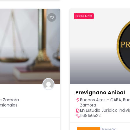
POPULARES
Prevignano Anibal
de Zamora
Buenos Aires - CABA
,
Bue
esionales
Zamora
En Estudio Jurídico indivi
1168156522
1
Reseña