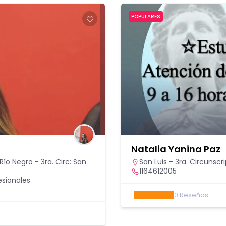
POPULARES
Natalia Yanina Paz
Río Negro - 3ra. Circ: San
San Luis - 3ra. Circunsc
1164612005
esionales
0
Reseñas