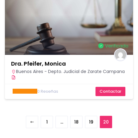
Verificado
Dra. Pfeifer, Monica
Buenos Aires - Depto. Judicial de Zarate Campana
0
Reseñas
Contactar
1
…
18
19
20