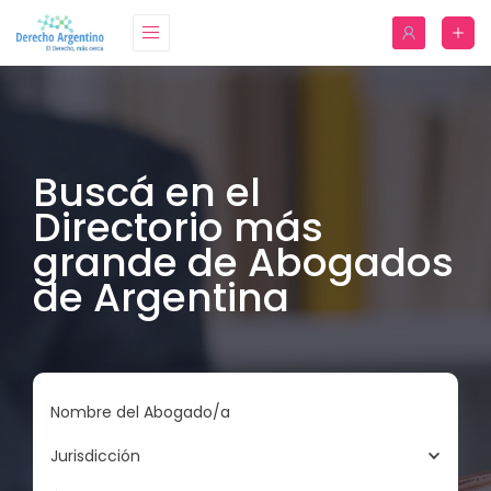
Buscá en el
Directorio más
grande de Abogados
de Argentina
Nombre del Abogado/a
Jurisdicción