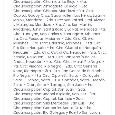
Circunscripción: Chamical
,
La Rioja - 4ta.
Circunscripción: Aimogasta
,
La Rioja - 5ta.
Circunscripción: Chepes
,
Mendoza - 1ra. Circ:
Capital, Godoy Cruz, Guaymallen, Las Heras, Luján y
Maipú
,
Mendoza - 2da. Circ: San Rafael, Gral. Alvear
y Malargüe
,
Mendoza - 3ra. Circ: San Martín,
Rivadavia, Junin, Santa Rosa y La Paz
,
Mendoza: 4ta.
Circ: Tunuyán, San Carlos y Tupungato
,
Misiones -
1ra. Circ: Posadas
,
Misiones - 2da. Circ: Oberá
,
Misiones - 3ra. Circ: Eldorado
,
Misiones - 4ta. Circ:
Pto Rico
,
Neuquén - 1ra. Circ: Ciudad de Neuquén
,
Neuquén - 2da. Circ: Cutral Có
,
Neuquén - 3ra. Circ:
Zapala
,
Neuquén - 4ta. Circ: San Martín de los
Andes
,
Neuquén - 5ta. Circ: Chos Malal
,
Río Negro -
1ra. Circ: Viedma
,
Río Negro - 2da. Circ: General
Roca
,
Río Negro - 3ra. Circ: San Carlos de Bariloche
,
Río Negro - 4ta. Circ: Cipolletti
,
Salta - Cafayate
,
Salta - Capital
,
Salta - J. V. González
,
Salta - Metán
,
Salta - Orán
,
Salta - Tartagal
,
San Juan - 1ra.
Circunscripción: Capital
,
San Juan - 2da.
Circunscripción: Jachal e Iglesia
,
San Luis - 1ra.
Circunscripción: Capital
,
San Luis - 2da.
Circunscripción: Villa Mercedes
,
San Luis - 3ra.
Circunscripción: Concarán
,
Santa Cruz - 1ra.
Circunscripción: Río Gallegos y Puerto San Julián
,