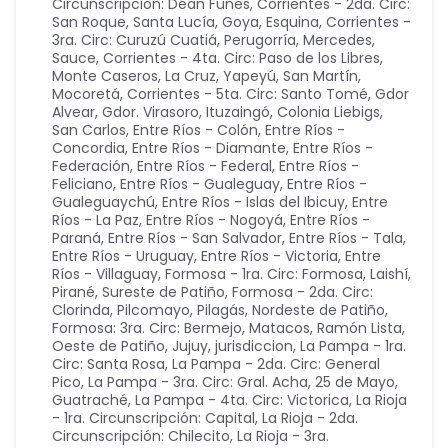
Circunscripción: Déan Funes
,
Corrientes - 2da. Circ:
San Roque, Santa Lucía, Goya, Esquina
,
Corrientes -
3ra. Circ: Curuzú Cuatiá, Perugorría, Mercedes,
Sauce
,
Corrientes - 4ta. Circ: Paso de los Libres,
Monte Caseros, La Cruz, Yapeyú, San Martín,
Mocoretá
,
Corrientes - 5ta. Circ: Santo Tomé, Gdor
Alvear, Gdor. Virasoro, Ituzaingó, Colonia Liebigs,
San Carlos
,
Entre Ríos - Colón
,
Entre Ríos -
Concordia
,
Entre Ríos - Diamante
,
Entre Ríos -
Federación
,
Entre Ríos - Federal
,
Entre Ríos -
Feliciano
,
Entre Ríos - Gualeguay
,
Entre Ríos -
Gualeguaychú
,
Entre Ríos - Islas del Ibicuy
,
Entre
Ríos - La Paz
,
Entre Ríos - Nogoyá
,
Entre Ríos -
Paraná
,
Entre Ríos - San Salvador
,
Entre Ríos - Tala
,
Entre Ríos - Uruguay
,
Entre Ríos - Victoria
,
Entre
Ríos - Villaguay
,
Formosa - 1ra. Circ: Formosa, Laishí,
Pirané, Sureste de Patiño
,
Formosa - 2da. Circ:
Clorinda, Pilcomayo, Pilagás, Nordeste de Patiño
,
Formosa: 3ra. Circ: Bermejo, Matacos, Ramón Lista,
Oeste de Patiño
,
Jujuy
,
jurisdiccion
,
La Pampa - 1ra.
Circ: Santa Rosa
,
La Pampa - 2da. Circ: General
Pico
,
La Pampa - 3ra. Circ: Gral. Acha, 25 de Mayo,
Guatraché
,
La Pampa - 4ta. Circ: Victorica
,
La Rioja
- 1ra. Circunscripción: Capital
,
La Rioja - 2da.
Circunscripción: Chilecito
,
La Rioja - 3ra.