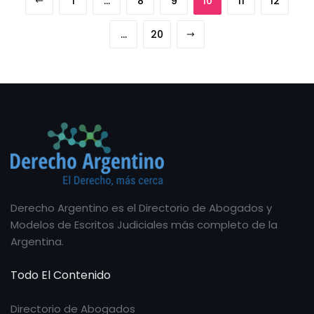
1
…
8
9
10
11
12
…
20
Derecho Argentino es el Directorio de Abogados y
Modelos de Escritos Judiciales más completo de la
Argentina.
Todo El Contenido
Directorio de Abogados