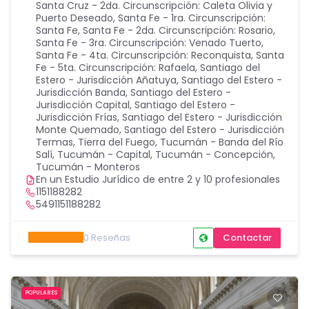
Santa Cruz - 2da. Circunscripción: Caleta Olivia y
Puerto Deseado
,
Santa Fe - 1ra. Circunscripción:
Santa Fe
,
Santa Fe - 2da. Circunscripción: Rosario
,
Santa Fe - 3ra. Circunscripción: Venado Tuerto
,
Santa Fe - 4ta. Circunscripción: Reconquista
,
Santa
Fe - 5ta. Circunscripción: Rafaela
,
Santiago del
Estero - Jurisdicción Añatuya
,
Santiago del Estero -
Jurisdicción Banda
,
Santiago del Estero -
Jurisdicción Capital
,
Santiago del Estero -
Jurisdicción Frías
,
Santiago del Estero - Jurisdicción
Monte Quemado
,
Santiago del Estero - Jurisdicción
Termas
,
Tierra del Fuego
,
Tucumán - Banda del Río
Salí
,
Tucumán - Capital
,
Tucumán - Concepción
,
Tucumán - Monteros
En un Estudio Jurídico de entre 2 y 10 profesionales
1151188282
5491151188282
0
Reseñas
Contactar
POPULARES