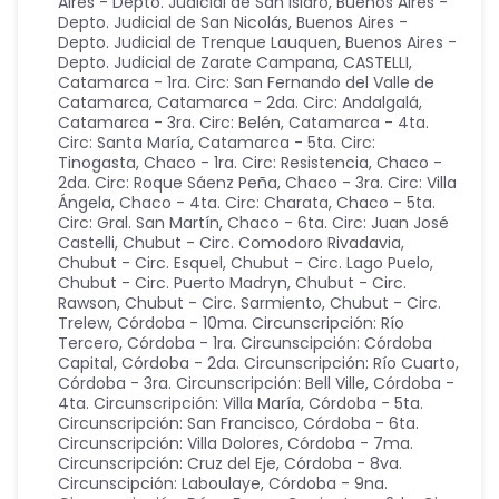
Aires - Depto. Judicial de San Isidro
,
Buenos Aires -
Depto. Judicial de San Nicolás
,
Buenos Aires -
Depto. Judicial de Trenque Lauquen
,
Buenos Aires -
Depto. Judicial de Zarate Campana
,
CASTELLI
,
Catamarca - 1ra. Circ: San Fernando del Valle de
Catamarca
,
Catamarca - 2da. Circ: Andalgalá
,
Catamarca - 3ra. Circ: Belén
,
Catamarca - 4ta.
Circ: Santa María
,
Catamarca - 5ta. Circ:
Tinogasta
,
Chaco - 1ra. Circ: Resistencia
,
Chaco -
2da. Circ: Roque Sáenz Peña
,
Chaco - 3ra. Circ: Villa
Ángela
,
Chaco - 4ta. Circ: Charata
,
Chaco - 5ta.
Circ: Gral. San Martín
,
Chaco - 6ta. Circ: Juan José
Castelli
,
Chubut - Circ. Comodoro Rivadavia
,
Chubut - Circ. Esquel
,
Chubut - Circ. Lago Puelo
,
Chubut - Circ. Puerto Madryn
,
Chubut - Circ.
Rawson
,
Chubut - Circ. Sarmiento
,
Chubut - Circ.
Trelew
,
Córdoba - 10ma. Circunscripción: Río
Tercero
,
Córdoba - 1ra. Circunscipción: Córdoba
Capital
,
Córdoba - 2da. Circunscripción: Río Cuarto
,
Córdoba - 3ra. Circunscripción: Bell Ville
,
Córdoba -
4ta. Circunscripción: Villa María
,
Córdoba - 5ta.
Circunscripción: San Francisco
,
Córdoba - 6ta.
Circunscripción: Villa Dolores
,
Córdoba - 7ma.
Circunscripción: Cruz del Eje
,
Córdoba - 8va.
Circunscipción: Laboulaye
,
Córdoba - 9na.