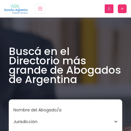
Buscá en el
Directorio más
grande de Abogados
de Argentina
Nombre del Abogado/a
Jurisdicción