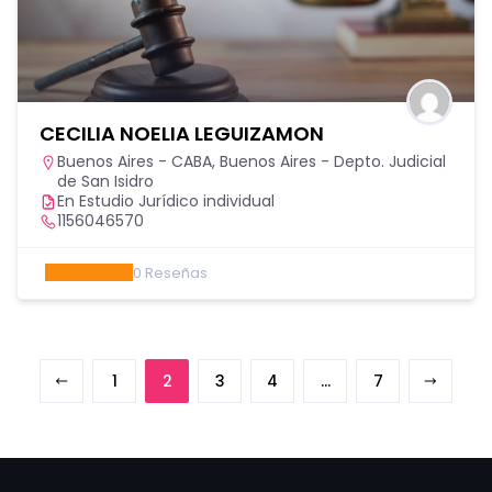
CECILIA NOELIA LEGUIZAMON
Buenos Aires - CABA
,
Buenos Aires - Depto. Judicial
de San Isidro
En Estudio Jurídico individual
1156046570
0
Reseñas
1
2
3
4
…
7