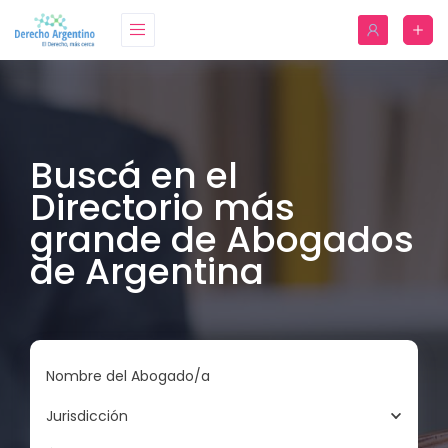
Buscá en el
Directorio más
grande de Abogados
de Argentina
Nombre del Abogado/a
Jurisdicción