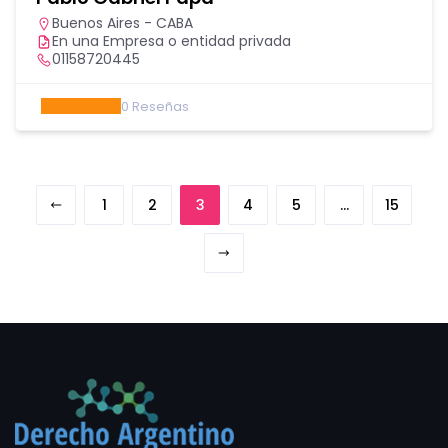
Buenos Aires - CABA
En una Empresa o entidad privada
01158720445
0
Reseñas
1
2
3
4
5
…
15