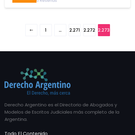
0
Reseñas
1
…
2.271
2.272
2.273
Derecho Argentino es el Directorio de Abogados y
Modelos de Escritos Judiciales más completo de la
Argentina.
Todo El Contenido