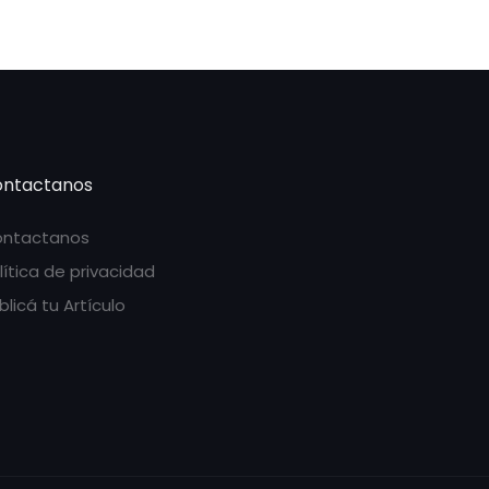
ntactanos
ntactanos
lítica de privacidad
blicá tu Artículo