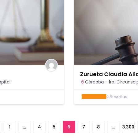
Zurueta Claudia Ali
pital
Córdoba - 1ra. Circunsci
0
Reseñas
1
…
4
5
6
7
8
…
3.300