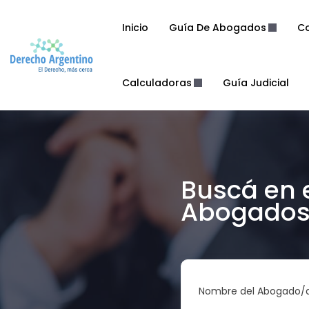
Inicio
Guía De Abogados
Co
Calculadoras
Guía Judicial
Buscá en 
Abogados 
Nombre del Abogado/