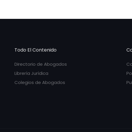
Todo El Contenido
Co
Directorio de Abogados
Co
Librería Jurídica
Po
Colegios de Abogados
Pu