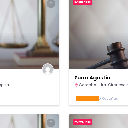
POPULARES
Zurro Agustin
pital
Córdoba - 1ra. Circunsci
0
Reseñas
POPULARES