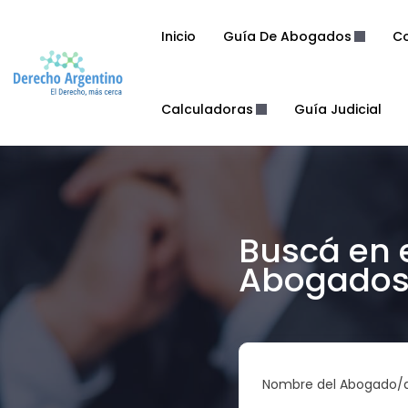
Inicio
Guía De Abogados
Co
Calculadoras
Guía Judicial
Buscá en 
Abogados 
Nombre del Abogado/