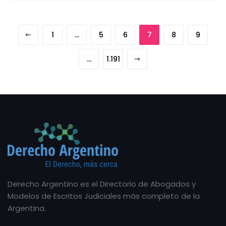
1
…
5
6
7
8
9
…
1.191
Derecho Argentino es el Directorio de Abogados y
Modelos de Escritos Judiciales más completo de la
Argentina.