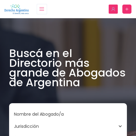
Buscá en el
Directorio más
grande de Abogados
de Argentina
Nombre del Abogado/a
Jurisdicción