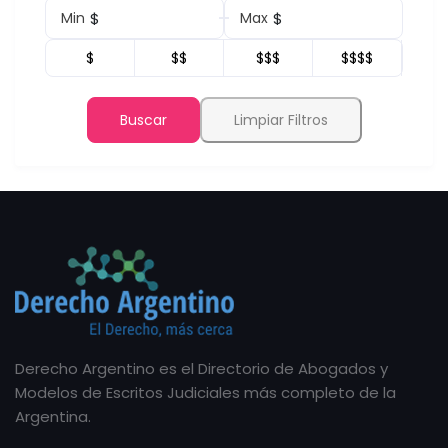
$
$
Min
Max
$
$$
$$$
$$$$
Buscar
Limpiar Filtros
Derecho Argentino es el Directorio de Abogados y
Modelos de Escritos Judiciales más completo de la
Argentina.