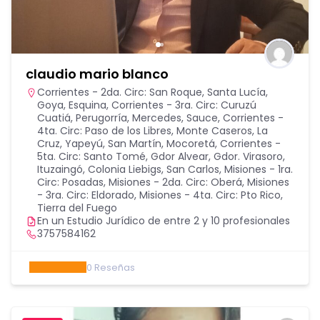
claudio mario blanco
Corrientes - 2da. Circ: San Roque, Santa Lucía,
Goya, Esquina
,
Corrientes - 3ra. Circ: Curuzú
Cuatiá, Perugorría, Mercedes, Sauce
,
Corrientes -
4ta. Circ: Paso de los Libres, Monte Caseros, La
Cruz, Yapeyú, San Martín, Mocoretá
,
Corrientes -
5ta. Circ: Santo Tomé, Gdor Alvear, Gdor. Virasoro,
Ituzaingó, Colonia Liebigs, San Carlos
,
Misiones - 1ra.
Circ: Posadas
,
Misiones - 2da. Circ: Oberá
,
Misiones
- 3ra. Circ: Eldorado
,
Misiones - 4ta. Circ: Pto Rico
,
Tierra del Fuego
En un Estudio Jurídico de entre 2 y 10 profesionales
3757584162
0
Reseñas