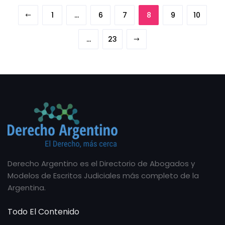
1
…
6
7
8
9
10
…
23
Derecho Argentino es el Directorio de Abogados y
Modelos de Escritos Judiciales más completo de la
Argentina.
Todo El Contenido