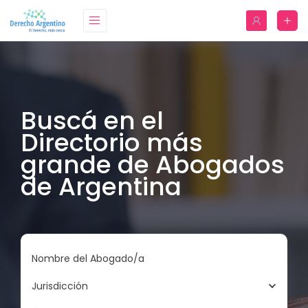
Buscá en el
Directorio más
grande de Abogados
de Argentina
Nombre del Abogado/a
Jurisdicción