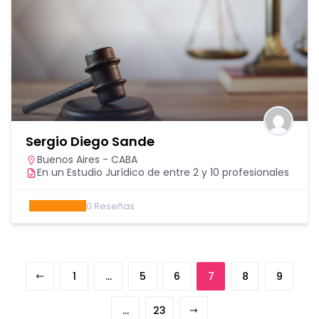
Sergio Diego Sande
Buenos Aires - CABA
En un Estudio Jurídico de entre 2 y 10 profesionales
0
Reseñas
1
…
5
6
7
8
9
…
23