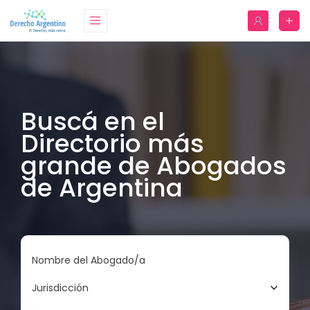
Buscá en el
Directorio más
grande de Abogados
de Argentina
Nombre del Abogado/a
Jurisdicción